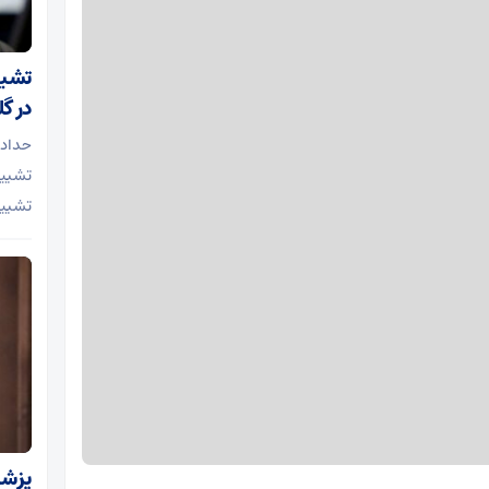
تشیی
در گل
حدادع
تشییع
تشییع
پزشک