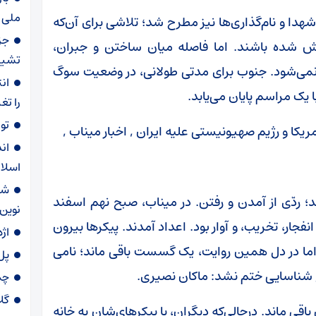
ملی ا
هدا و نام‌گذاری‌ها نیز مطرح شد؛ تلاشی برای آن‌که
جز
موش شده باشند. اما فاصله‌ میان ساختن و جبران،
تشیی
ر نمی‌شود. جنوب برای مدتی طولانی، در وضعیت سوگ
ان
 یک مراسم پایان می‌یابد.
را تغ
تو
ان
اسلا
 ردّی از آمدن و رفتن. در میناب، صبح نهم اسفند
نوین
 انفجار، تخریب، و آوار بود. اعداد آمدند. پیکرها بیرون
اژه
. اما در دل همین روایت، یک گسست باقی ماند؛ نامی
پل
 شناسایی ختم نشد: ماکان نصیری.
چم
گلای
باقی ماند. درحالی‌که دیگران، با پیکرهای‌شان به خانه