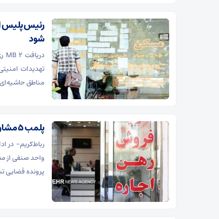
برابر دشمن است
رئیس پلیس اط
شود
دری
تهدیدات امنیتی، 
مناطق حاشیه‌ای
پلمب ۵ مشاور املاک متخلف در رباط‌کریم
پرونده قضایی ت