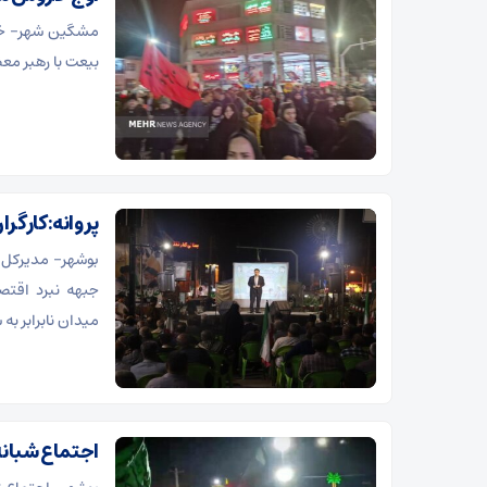
مشگین شهر- خیا
بیعت با رهبر مع
پروانه:کارگر
بوشهر- مدیرکل ت
جبهه نبرد اقتص
میدان نابرابر به 
اجتماع شبان