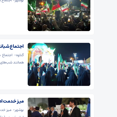
بوشهر- اجتماع ش
اجتماع شبانه
گناوه- اجتماع ش
همانند شب‌های گ
میز خدمت ادا
بوشهر- میز خدم