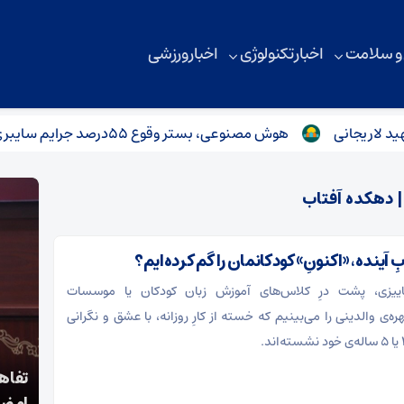
 و سلامت
اخبار تکنولوژی
اخبار ورزشی
یجانی
هوش مصنوعی، بستر وقوع 55درصد جرایم سایبری آفریقاست
 دهکده آفتاب
 آینده، «اکنونِ» کودکانمان را گم کرده‌ایم؟
اییزی، پشت درِ کلاس‌های آموزش زبان کودکان یا موسسات
ه‌ی والدینی را می‌بینیم که خسته از کارِ روزانه، با عشق و نگرانی
تفاهم‌نامه همکاری ورزشی ایران و جمهوری آذربایجان