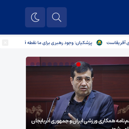
×
پزشکیان: وجود رهبری برای ما نقطه قوت است
سرت
بازداشت 21مزدور موساد و 4 شرور عضو باندهای