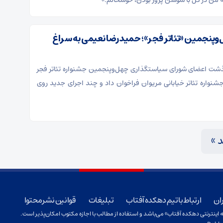
من در کل با سوسن پرور بودن، خوشحالم.»
وپنجمین «تئاتر فجر»؛ حمیدرضا نعیمی به سراغ
گذشت اعضای شورای سیاستگذاری چهل‌وپنجمین جشنواره تئاتر فجر
واره تئاتر خیابانی مریوان فراخوان داد و چند اجرای جدید روی
د »
ان
ارتباط با تیم دهکده آفتاب
تبلیغات
قوانین نشر محتوا
ینترنتی دهکده آفتاب» می‌باشد و استفاده از مطالب با اجازه مکتوب امکان‌پذیر است.