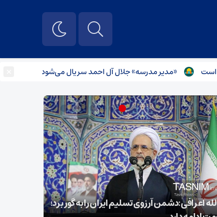
×
«مدیر مدرسه» جلال آل احمد سریال می‌شود
بیست و یکم
لله اعرافی:دشمن آرزوی تسلیم ایران را به گور برد؛