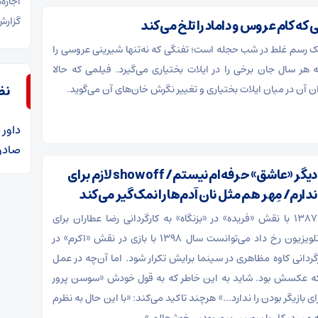
اجاره
گزارش
که کام عروس و داماد را تلخ می‌کند
ز یک رسم غلط در شب حجله است؛ تفنگی که نه‌تنها شیرینی عروسی را
ه هر سال جان برخی را در ایلات بختیاری می‌گیرد. فیلمی که حالا
نظ
ان آن در میان ایلات بختیاری و تغییر نگرش خان‌های آن می‌گوید.
داور
د
صادرا
سوسن پرور: دیگر «عاشق» حرفه‌ام نیستم/ show off لازم برای
 ندارم/ مِهر هم مثل نان آدم‌ها را نمک‌گیر می‌کند
اتفاقی که سال ۱۳۸۷ با نقش «فریده» در «بزنگاه» به کارگردانی رضا عطاران برای
سوسن پرور در تلویزیون رخ داد می‌توانست سال ۱۳۹۸ با بازی در نقش «اکرم» در
گردانی کاوه مظاهری در سینما برایش تکرار شود. اما آن‌چه در عمل
 که عکسش بود. شاید به این خاطر که به قول خودش «سوسن پرور
 لازم برای بازیگر بودن را ندارد…» هرچند تاکید می‌کند: «با این حال به نظرم