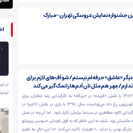
ساحل قربانی ویلاسازی می‌شود
مقاوم
ن جشنواره نمایش عروسکی تهران -مبارک
اخ
یگر «عاشق» حرفه‌ام نیستم/ شو آف‌های لازم برای
در ای
 ندارم/ مِهر هم مثل نان آدم‌ها را نمک‌گیر می‌کند
اینتر
اتفاقی که سال ۱۳۸۷ با نقش «فریده» در «بزنگاه» به کارگردانی رضا عطاران برای
سوسن پرور در تلویزیون رخ داد می‌توانست سال ۱۳۹۸ با بازی در نقش «اکرم» در
گردانی کاوه مظاهری در سینما برایش تکرار شود. اما آن‌چه در عمل
که عکسش بود. شاید به این خاطر که به قول خودش «سوسن پرورشو
 بازیگر بودن را ندارد…» هرچند تاکید می‌کند: «با این حال به نظرم