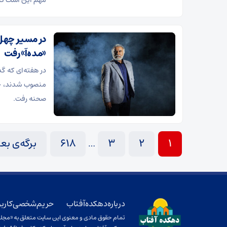
مهم این است که 
در مسیر چهل‌
«مده‌آ» رفت
در هفته‌ای که 
منصوب شدند، جشن
صحنه رفت.
1
2
3
618
برگه‌ی بع
…
درباره دهکده آفتاب
حریم شخصی کاربر
تمام حقوق مادی و معنوی این سایت متعلق به «مجله ا