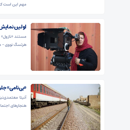
مهم این است که 
اولین نمایش 
مستند «نازول» ب
هرتسگ نووی – مو
«بی‌نامی» جل
آنیتا معتمدی‌نیا
هنجارهای اجتماع