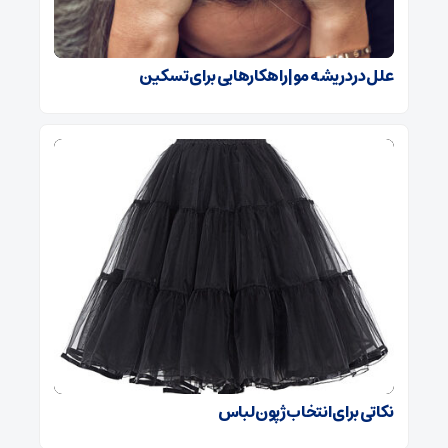
علل درد ریشه مو| راهکارهایی برای تسکین
نکاتی برای انتخاب ژپون لباس