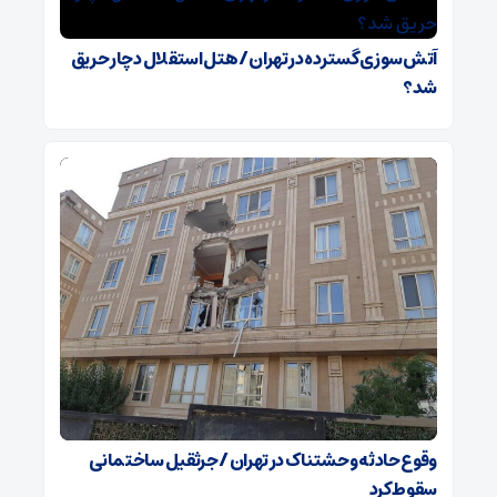
آتش‌سوزی گسترده در تهران / هتل استقلال دچار حریق
شد؟
وقوع حادثه وحشتناک در تهران / جرثقیل ساختمانی
سقوط کرد