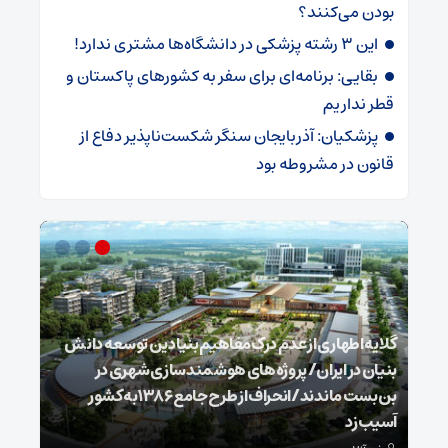
بودن می‌کنند؟
این ۳ رشته پزشکی در دانشگاه‌ها مشتری ندارد!
بقایی: برنامه‌ای برای سفر به کشورهای پاکستان و
قطر نداریم
پزشکیان: آذربایجان سنگر شکست‌ناپذیر دفاع از
قانون در مشروطه بود
گلایه اطهاری از عدم درک مفاهیم بنیادین توسعه دانش
بنیان در ایران/ پروژه‌های هوشمندسازی شهری در
بن‌بست ماندند/انحراف از طرح جامع ۱۳۸۶ به کشور
ذخیر
آسیب زد
می‌