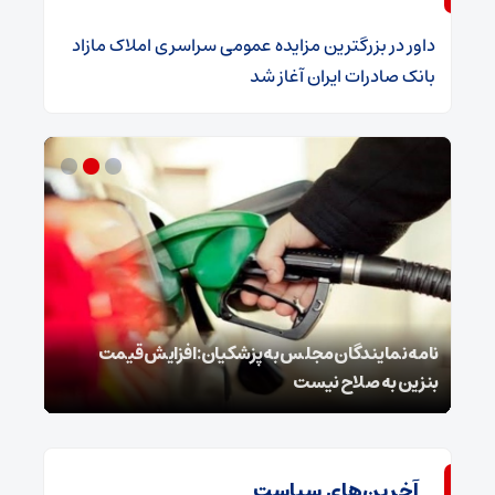
داور
در
​بزرگترین مزایده عمومی سراسری املاک مازاد
بانک صادرات ایران آغاز شد
نامه نمایندگان مجلس به پزشکیان: افزایش قیمت
روای
بنزین به صلاح نیست
غافل
آخرین‌های سیاست