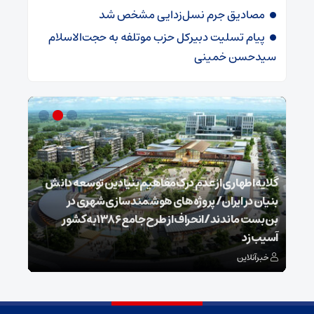
مصادیق جرم نسل‌زدایی مشخص شد
پیام تسلیت دبیرکل حزب موتلفه به حجت‌الاسلام
سیدحسن خمینی
گلایه اطهاری از عدم درک مفاهیم بنیادین توسعه دانش
بنیان در ایران/ پروژه‌های هوشمندسازی شهری در
بن‌بست ماندند/انحراف از طرح جامع ۱۳۸۶ به کشور
ذخیر
آسیب زد
می‌
خبرآنلاین
خبر