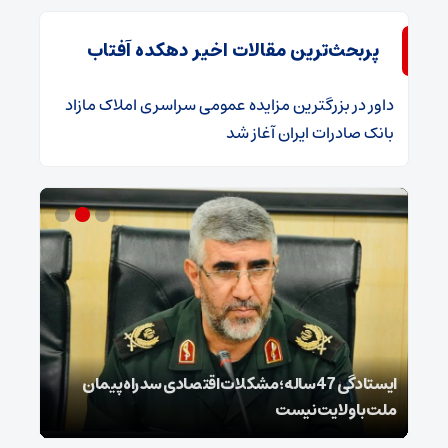
پربحث‌ترین مقالات اخیر دهکده آفتاب
داور
در
​بزرگترین مزایده عمومی سراسری املاک مازاد
بانک صادرات ایران آغاز شد
ایستادگی 47 ساله؛ مشکلات اقتصادی سد راه پیمان
فهرس
ملت با ولایت نیست
فرسو