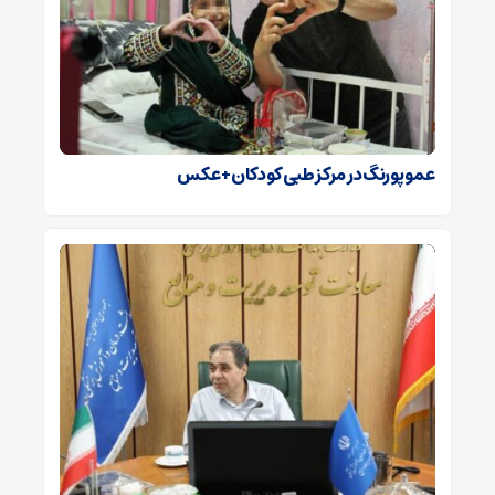
عمو پورنگ در مرکز طبی کودکان+ عکس