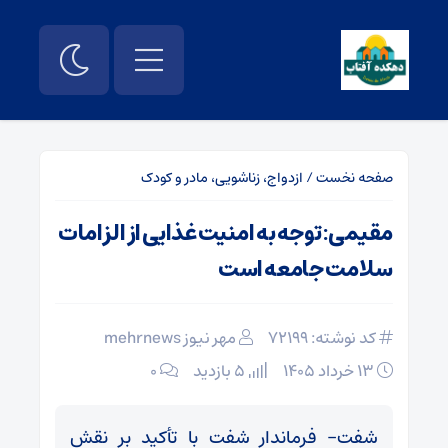
صفحه نخست
/
ازدواج، زناشویی، مادر و کودک
مقیمی: توجه به امنیت غذایی از الزامات
سلامت جامعه است
کد نوشته: 72199
مهر نیوز mehrnews
۱۳ خرداد ۱۴۰۵
5 بازدید
۰
شفت- فرماندار شفت با تأکید بر نقش