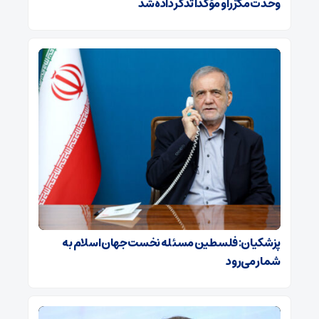
وحدت مکرّراً و مؤکّداً تذکر داده شد
پزشکیان: فلسطین مسئله نخست جهان اسلام به
شمار می‌رود