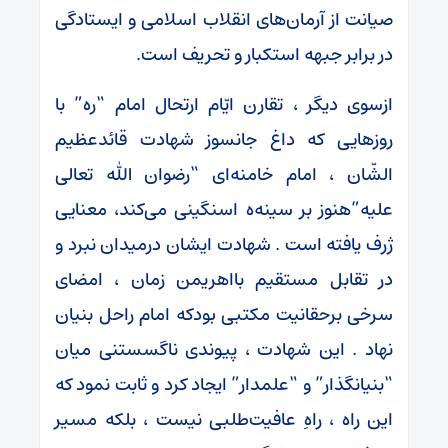
صیانت از آرمان‌های انقلاب اسلامی و ایستادگی
در برابر جبهه استکبار و تحریف است.
ازسوی دیگر ، تقارن ایّام ارتحال امام “ره” با
روزهایی که داغ جانسوز شهادت قائدعظیم
الشّان ، امام خامنه‌ای “رضوان الله تعالی
علیه”هنوز بر سینه‌ه اسنگینی می‌کند، معنایی
ژرف یافته است . شهادت ایشان درمیدان نبرد و
در تقابل مستقیم بااهریمن زمان ، امضای
سرخی برحقانیت مکتبی بودکه امام راحل بنیان
نهاد . این شهادت ، پیوندی ناگسستنی میان
“بنیانگذار” و “علمدار” ایجاد کرد و ثابت نمود که
این راه ، راهِ عافیت‌طلبی نیست ، بلکه مسیر