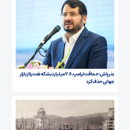
بذرپاش: حماقت ترامپ، ۲.۶ میلیارد بشکه نفت را از بازار
جهانی حذف کرد