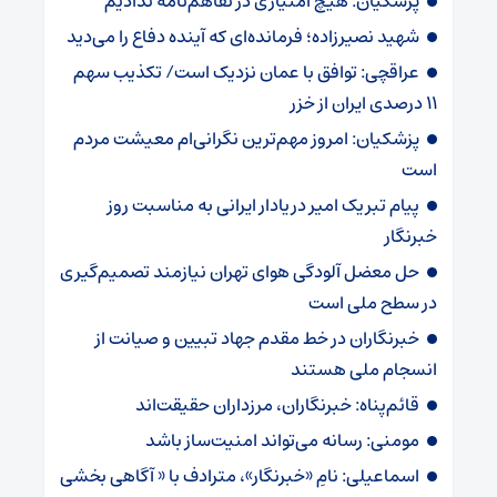
پزشکیان: هیچ امتیازی در تفاهم‌نامه ندادیم
شهید نصیرزاده؛ فرمانده‌ای که آینده دفاع را می‌دید
عراقچی: توافق با عمان نزدیک است/ تکذیب سهم
۱۱ درصدی ایران از خزر
پزشکیان: امروز مهم‌ترین نگرانی‌ام معیشت مردم
است
پیام تبریک امیر دریادار ایرانی به مناسبت روز
خبرنگار
حل معضل آلودگی هوای تهران نیازمند تصمیم‌گیری
در سطح ملی است
خبرنگاران در خط مقدم جهاد تبیین و صیانت از
انسجام ملی هستند
قائم‌پناه: ‏خبرنگاران، مرزداران حقیقت‌اند
مومنی: رسانه می‌تواند امنیت‌ساز باشد
اسماعیلی: نامِ «خبرنگار»، مترادف با « آگاهی بخشی