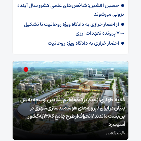
حسین افشین: شاخص‌های علمی کشور سال آینده
نزولی می‌شوند
از احضار خرازی به دادگاه ویژه روحانیت تا تشکیل
۷۰۰ پرونده تعهدات ارزی
احضار خرازی به دادگاه ویژه روحانیت
گلایه اطهاری از عدم درک مفاهیم بنیادین توسعه دانش
بنیان در ایران/ پروژه‌های هوشمندسازی شهری در
بن‌بست ماندند/انحراف از طرح جامع ۱۳۸۶ به کشور
ذخیر
آسیب زد
می‌
خبرآنلاین
خبر