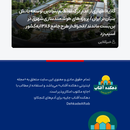
گلایه اطهاری از عدم درک مفاهیم بنیادین توسعه دانش
بنیان در ایران/ پروژه‌های هوشمندسازی شهری در
بن‌بست ماندند/انحراف از طرح جامع ۱۳۸۶ به کشور
ذخیر
آسیب زد
می‌
خبرآنلاین
خبر
تمام حقوق مادی و معنوی این سایت متعلق به «مجله
اینترنتی دهکده آفتاب» می‌باشد و استفاده از مطالب با
اجازه مکتوب امکان‌پذیر است.
دهکده آفتاب جاییه برای آدم‌های کنجکاو:
DehkadeAftab