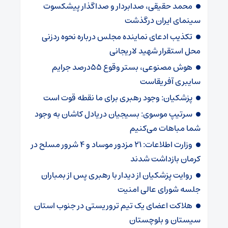
محمد حقیقی، صدابردار و صداگذار پیشکسوت
سینمای ایران درگذشت
تکذیب ادعای نماینده مجلس درباره نحوه ردزنی
محل استقرار شهید لاریجانی
هوش مصنوعی، بستر وقوع 55درصد جرایم
سایبری آفریقاست
پزشکیان: وجود رهبری برای ما نقطه قوت است
سرتیپ موسوی: بسیجیان دریادل کاشان به وجود
شما مباهات می‌کنیم
وزارت اطلاعات: ۲۱ مزدور موساد و ۴ شرور مسلح در
کرمان بازداشت شدند
روایت پزشکیان از دیدار با رهبری پس از بمباران
جلسه شورای عالی امنیت
هلاکت اعضای یک تیم تروریستی در جنوب استان
سیستان و بلوچستان