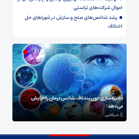
اموال شرکت‌های تراستی
رشد شاخص‌های صلح و سازش در شوراهای حل
اختلاف
ش
ذخیره‌سازی خون بند ناف، شانس درمان را افزایش
می‌دهد
رونم
خبرآنلاین
خبر