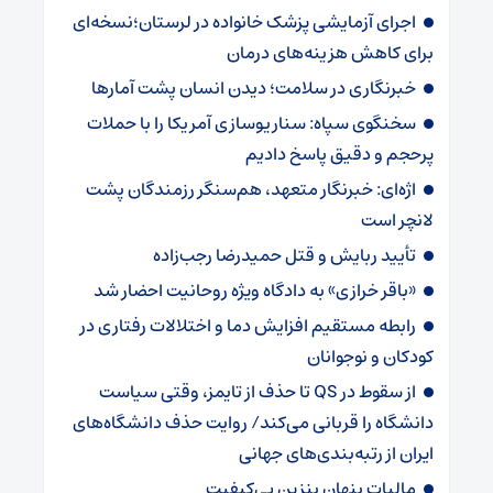
اجرای آزمایشی پزشک خانواده در لرستان؛نسخه‌ای
برای کاهش هزینه‌های درمان
خبرنگاری در سلامت؛ دیدن انسان پشت آمارها
سخنگوی سپاه: سناریوسازی آمریکا را با حملات
پرحجم‌‌ و دقیق‌ پاسخ دادیم
اژه‌ای: خبرنگار متعهد، هم‌سنگر رزمندگان پشت
لانچر است
تأیید ربایش و قتل حمیدرضا رجب‌زاده
«باقر خرازی» به دادگاه ویژه روحانیت احضار شد
رابطه مستقیم افزایش دما و اختلالات رفتاری در
کودکان و نوجوانان
از سقوط در QS تا حذف از تایمز، وقتی سیاست
دانشگاه را قربانی می‌کند/ روایت حذف دانشگاه‌های
ایران از رتبه‌بندی‌های جهانی
مالیات پنهان بنزین بی‌کیفیت