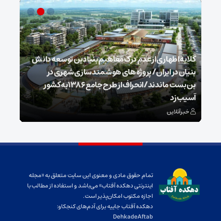
گلایه اطهاری از عدم درک مفاهیم بنیادین توسعه دانش
بنیان در ایران/ پروژه‌های هوشمندسازی شهری در
بن‌بست ماندند/انحراف از طرح جامع ۱۳۸۶ به کشور
ذخیر
آسیب زد
می‌
خبرآنلاین
خبر
تمام حقوق مادی و معنوی این سایت متعلق به «مجله
اینترنتی دهکده آفتاب» می‌باشد و استفاده از مطالب با
اجازه مکتوب امکان‌پذیر است.
دهکده آفتاب جاییه برای آدم‌های کنجکاو:
DehkadeAftab