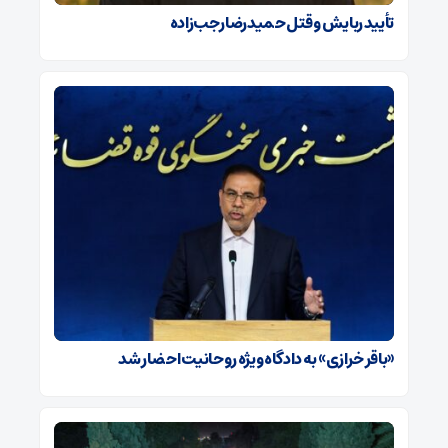
تأیید ربایش و قتل حمیدرضا رجب‌زاده
«باقر خرازی» به دادگاه ویژه روحانیت احضار شد