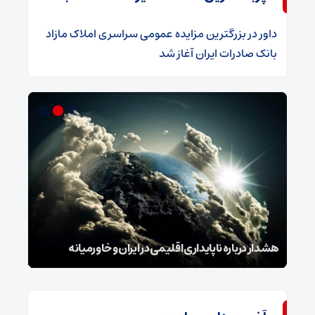
داور
در
​بزرگترین مزایده عمومی سراسری املاک مازاد
بانک صادرات ایران آغاز شد
و
نامه
هشدار درباره ناپایداری اقلیمی در ایران و خاورمیانه
بنزی