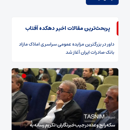
پربحث‌ترین مقالات اخیر دهکده آفتاب
داور
در
​بزرگترین مزایده عمومی سراسری املاک مازاد
بانک صادرات ایران آغاز شد
ی
سکه رایج وعده در جیب خبرنگاران؛ تکریم رسانه به
انتق