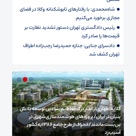
شاه‌محمدی: با رفتارهای تابوشکنانه وکلا در فضای
مجازی برخورد می‌کنیم
رئیس دادگستری تهران دستور تشدید نظارت بر
قیمت‌ها را صادر کرد
دادسرای جنایی: جنازه حمیدرضا رجب‌زاده اطراف
تهران کشف شد
گلایه اطهاری از عدم درک مفاهیم بنیادین توسعه دانش
بنیان در ایران/ پروژه‌های هوشمندسازی شهری در
بن‌بست ماندند/انحراف از طرح جامع ۱۳۸۶ به کشور
ذخیر
آسیب زد
می‌