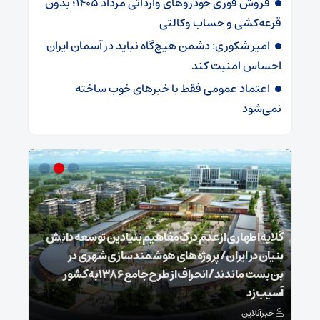
فروش فوری خودروهای وارداتی مرداد ۱۴۰۵؛ بدون
قرعه‌کشی و حساب وکالتی
امیر شکوری: دشمن هیچ‌گاه نباید در آسمان ایران
احساس امنیت کند
اعتماد عمومی فقط با خبرهای خوب ساخته
نمی‌شود
گلایه اطهاری از عدم درک مفاهیم بنیادین توسعه دانش
بنیان در ایران/ پروژه‌های هوشمندسازی شهری در
بن‌بست ماندند/انحراف از طرح جامع ۱۳۸۶ به کشور
ذخیر
آسیب زد
می‌
خبرآنلاین
خبر