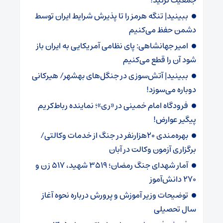
جمعیت نزنید!
ببینید| تنگه هرمز را تا پذیرش شرایط ایران توسط
دشمن حفظ می‌کنیم
امیر جهانشاهی: پای نظامی آمریکایی به ایران باز
شود آن را قطع می‌کنیم
ببینید| آتش‌سوزی در جنگل‌های بهشهر/ هیرکانی
دوباره می‌سوزد!
فرودگاه امام خمینی در «ری»؛ نماینده رباط‌کریم
پیگیر عوارض!
بهره‌مندی 20هزارنفر در جنگ از خدمات وکالتی/
برگزاری آزمون وکالت در آبان
آمار شهدای جنگ رمضان؛ 3519 شهید، 517 زن و
270 دانش‌آموز
توضیحات وزیر آموزش و پرورش درباره نحوه آغاز
سال تحصیلی