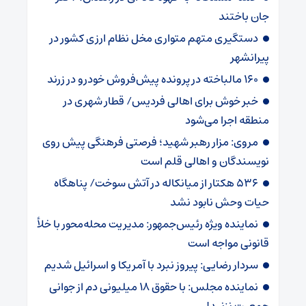
جان باختند
دستگیری متهم متواری مخل نظام ارزی کشور در
پیرانشهر
160 مالباخته در پرونده پیش‌فروش خودرو در زرند
خبر خوش برای اهالی‌ ‌فردیس/ قطار شهری در
منطقه اجرا می‌شود
مروی: مزار رهبر شهید؛ فرصتی فرهنگی پیش روی
نویسندگان و اهالی قلم است
536 هکتار از میانکاله در آتش سوخت/ پناهگاه
حیات وحش نابود نشد
نماینده ویژه رئیس‌جمهور: مدیریت محله‌محور با خلأ
قانونی مواجه است
سردار رضایی: پیروز نبرد با آمریکا و اسرائیل شدیم
نماینده مجلس: با حقوق 18 میلیونی دم از جوانی