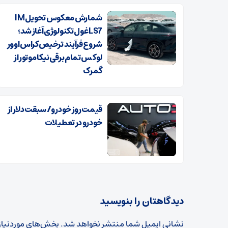
شمارش معکوس تحویل IM
LS7 غول تکنولوژی آغاز شد؛
شروع فرآیند ترخیص کراس اوور
لوکس تمام برقی نیکا موتور از
گمرک
قیمت روز خودرو/ سبقت دلار از
خودرو در تعطیلات
دیدگاهتان را بنویسید
نشانی ایمیل شما منتشر نخواهد شد.
بخش‌های موردنیاز