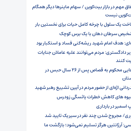
فاق مهم در بازار بیت‌کوین / سهام ماینرها دیگر همگام
یت‌کوین نیست
خت یک سلول با چرخه کامل حیات برای نخستین بار
خیص سرطان دهان با یک برس کوچک
ه‌ای: هدف امام شهید ریشه‌کنی فساد و استکبار بود
یر دادگستری: مردم می‌توانند علیه عاملان جنایات
ت کنند
رهایی محکوم به قصاص پس از ۲۶ سال حبس در
تان
ردانی اژه‌ای از حضور مردم در آیین تشییع رهبر شهید
وه های کاهش خطرات یائسگی زودرس
پ اسمیر در بارداری
ری/ مجروح شدن چند نفر در سیریک تایید شد
ی: آرژانتین هرگز تسلیم نمی‌شود؛ بازگشت ما