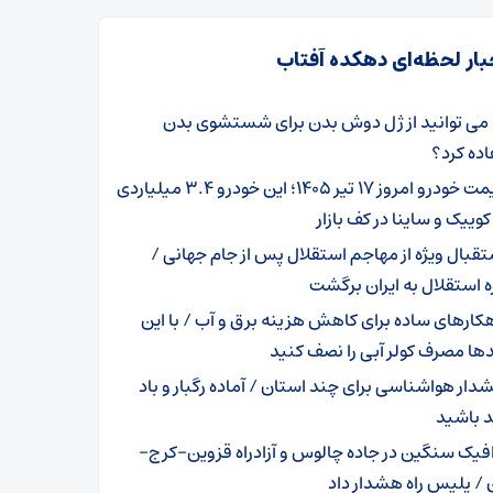
بار لحظه‌ای دهکده آفتاب
ا می توانید از ژل دوش بدن برای شستشوی بدن
ده کرد؟
قیمت خودرو امروز ۱۷ تیر ۱۴۰۵؛ این خودرو ۳.۴ میلیاردی
وییک و ساینا در کف بازار
تقبال ویژه از مهاجم استقلال پس از جام جهانی /
 استقلال به ایران برگشت
هکارهای ساده برای کاهش هزینه برق و آب / با این
ها مصرف کولر آبی را نصف کنید
دار هواشناسی برای چند استان / آماده رگبار و باد
 باشید
افیک سنگین در جاده چالوس و آزادراه قزوین-کرج-
 / پلیس راه هشدار داد