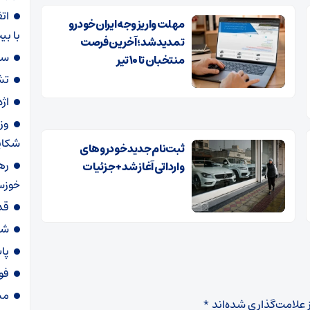
ات
مهلت واریز وجه ایران‌خودرو
با ب
تمدید شد؛ آخرین فرصت
سا
منتخبان تا ۱۰ تیر
تش
اژ
وز
شکای
ثبت‌نام جدید خودروهای
وارداتی آغاز شد + جزئیات
خوزس
قد
شی
پا
فو
مس
 علامت‌گذاری شده‌اند
*