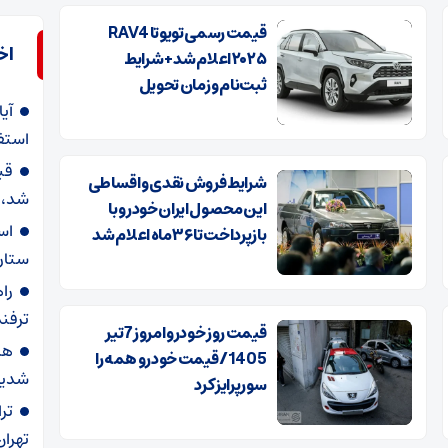
قیمت رسمی تویوتا RAV4
اخ
۲۰۲۵ اعلام شد + شرایط
ثبت‌نام و زمان تحویل
آی
استفا
شرایط فروش نقدی و اقساطی
شد، ک
این محصول ایران خودرو با
اس
بازپرداخت تا ۳۶ ماه اعلام شد
ستاره
را
ترفند
قیمت روز خودرو امروز 7تیر
هش
1405/ قیمت خودرو همه را
شدید
سورپرایز کرد
تر
تهران