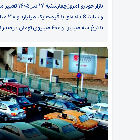
و ساینا
با نرخ سه میلیارد و ۴۰۰ میلیون تومان در صدر فهرست گران‌ترین خودروهای داخلی قرار گرفت.
اد
خوانش عاشورایی آیت‌الله معلمی از تشییع رهبر
شهید؛ بازتولید قدرت ایران