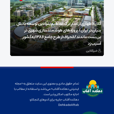
گلایه اطهاری از عدم درک مفاهیم بنیادین توسعه دانش
بنیان در ایران/ پروژه‌های هوشمندسازی شهری در
بن‌بست ماندند/انحراف از طرح جامع ۱۳۸۶ به کشور
ذخیر
آسیب زد
می‌
خبرآنلاین
خبر
تمام حقوق مادی و معنوی این سایت متعلق به «مجله
اینترنتی دهکده آفتاب» می‌باشد و استفاده از مطالب با
اجازه مکتوب امکان‌پذیر است.
دهکده آفتاب جاییه برای آدم‌های کنجکاو:
DehkadeAftab