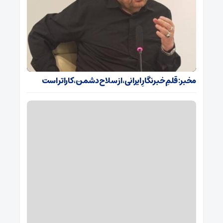
مخبر: قلمِ خبرنگارِ ایرانی، از سلاح دشمن، کاراتر است