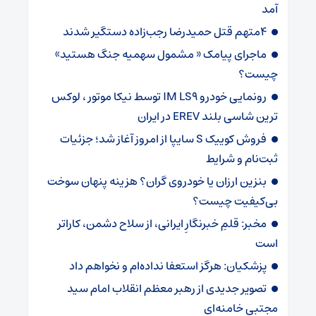
آمد
4متهم قتل حمیدرضا رجب‌زاده دستگیر شدند
ماجرای پیامک « مشمول سهمیه جنگ هستید»
چیست؟
رونمایی خودرو IM LS9 توسط نیکا موتور ، لوکس
ترین شاسی بلند EREV در ایران
فروش کوییک S سایپا از امروز آغاز شد؛ جزئیات
ثبت‌نام و شرایط
بنزین ارزان یا خودروی گران؟ هزینه پنهان سوخت
بی‌کیفیت چیست؟
مخبر: قلمِ خبرنگارِ ایرانی، از سلاح دشمن، کاراتر
است
پزشکیان: هرگز استعفا نداده‌ام و نخواهم داد
تصویر جدیدی از رهبر معظم انقلاب امام سید
مجتبی خامنه‌ای