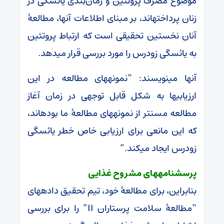
موضوع مصرف پروتئین و زمان‌بندی یائسگی در
زنان پرداخته‎اند، بر مبنای اطلاعات آنها، مطالعۀ
آنان نخستین تحقیقی است که ارتباط پروتئین
به یائسگی زودرس را مورد بررسی قرار می‎دهد.
آنها می‎نویسند: “نمونه‎های مطالعه در این
ارزیابی‎ها به شکل قابل توجهی در زمان آغاز
مطالعه مسن‎تر از نمونه‎های مطالعۀ ما بوده‎اند،
که این مانعی برای ارزیابی خاص خطر یائسگی
زودرس ایجاد می‎کند.”
پرسشنامه‎های مشروح غذایی
بنابراین، برای مطالعۀ خود، تیم تحقیق داده‎های
“مطالعۀ سلامت پرستاران II” را برای بررسی