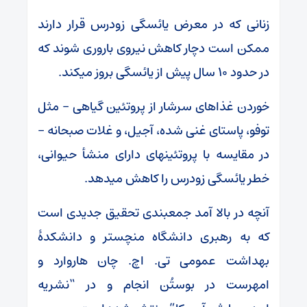
زنانی که در معرض یائسگی زودرس قرار دارند
ممکن است دچار کاهش نیروی باروری شوند که
در حدود 10 سال پیش از یائسگی بروز می‎کند.
خوردن غذاهای سرشار از پروتئین گیاهی – مثل
توفو، پاستای غنی شده، آجیل، و غلات صبحانه –
در مقایسه با پروتئین‎های دارای منشأ حیوانی،
خطر یائسگی زودرس را کاهش می‎دهد.
آنچه در بالا آمد جمع‎بندی تحقیق جدیدی است
که به رهبری دانشگاه منچستر و دانشکدۀ
بهداشت عمومی تی. اچ. چان هاروارد و
امهرست در بوستُن انجام و در “نشریه