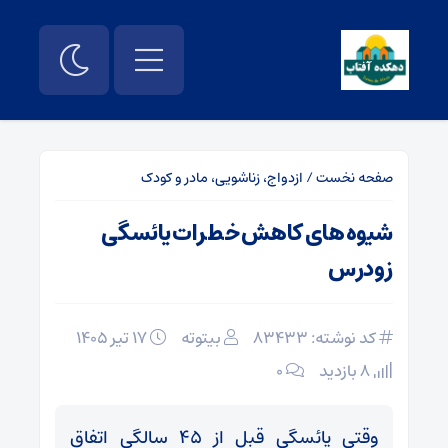
صفحه نخست
/
ازدواج، زناشویی، مادر و کودک
شیوه های کاهش خطرات یائسگی
زودرس
کد نوشته: 83433
بیتوته
۱۷ تیر ۱۴۰۵
8 بازدید
۰
وقتی یائسگی قبل از 45 سالگی اتفاق