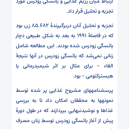
ارتباط میان رژیم غذایی و یائسگی زودرس مورد
تجزیه و تحلیل قرار داد.
تجزیه و تحلیل آنان دربرگیرندۀ 85.682 زن بود
که در فاصلۀ 1991 به بعد به شکل طبیعی دچار
یائسگی زودرس شده‎ بودند. این مطالعه شامل
زنانی نمی‌شد که یائسگی زودرس در آنها نتیجۀ
القاء – برای مثال بر اثر شیمی‎درمانی یا
هیسترکتومی – بود.
پرسشنامه‎های مشروح غذایی پر شده توسط
نمونه‎ها به محققان امکان داد تا به بررسی
غذاها و نوشیدنی‎هایی بپردازند که در طول دورۀ
پیش از آغاز یائسگی زودرس توسط زنان مصرف