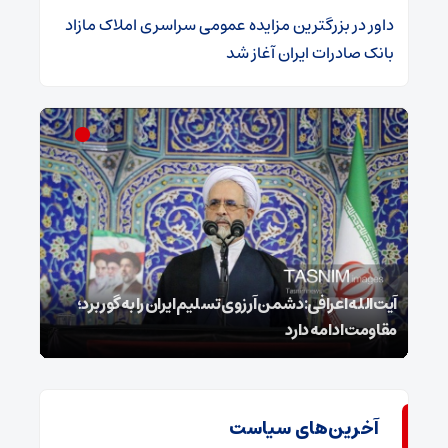
داور
در
​بزرگترین مزایده عمومی سراسری املاک مازاد
بانک صادرات ایران آغاز شد
ل
آیت‌الله اعرافی:دشمن آرزوی تسلیم ایران را به گور برد؛
مقاومت ادامه دارد
نفس
آخرین‌های سیاست