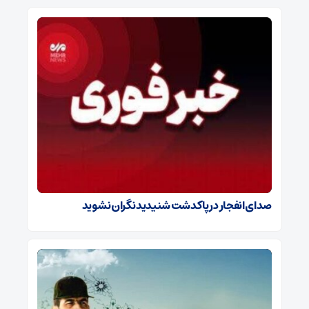
صدای انفجار در پاکدشت شنیدید نگران نشوید