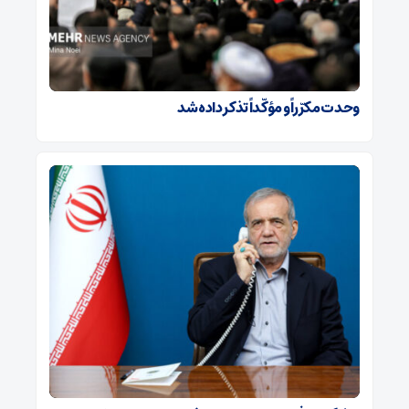
وحدت مکرّراً و مؤکّداً تذکر داده شد