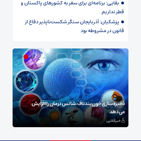
بقایی: برنامه‌ای برای سفر به کشورهای پاکستان و
قطر نداریم
پزشکیان: آذربایجان سنگر شکست‌ناپذیر دفاع از
قانون در مشروطه بود
ش
ذخیره‌سازی خون بند ناف، شانس درمان را افزایش
می‌دهد
رونم
خبرآنلاین
خبر