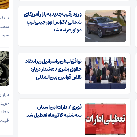
ورود رقیب جدید به بازار آمریکای
با تغ
شمالی / کراس‌اوور چینی لیپ
سمت 
موتور عرضه شد
سرمای
توافق لبنان و اسرائیل زیر انتقاد
حقوق بشری/ هشدار درباره
نقض قوانین بین‌المللی
فوری / ادارات این استان
معامله
سه‌شنبه ۱۶ تیرماه تعطیل شد
قیمت تتر به ۱۷۴ هز