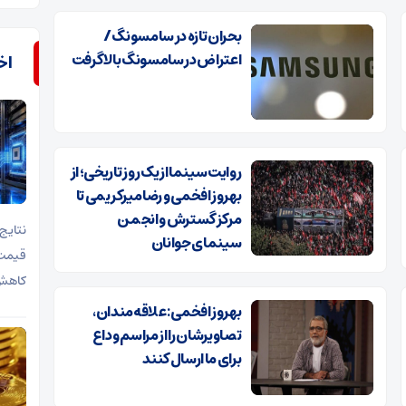
بحران تازه در سامسونگ /
اعتراض در سامسونگ بالا گرفت
اخب
روایت سینما از یک روز تاریخی؛ از
بهروز افخمی و رضا میرکریمی تا
مرکز گسترش و انجمن
سینمای جوانان
قیمت 
کاهش 
بهروز افخمی: علاقه‌مندان،
تصاویرشان را از مراسم وداع
برای ما ارسال کنند