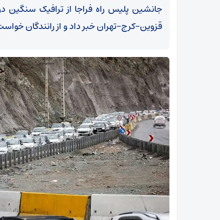
جانشین پلیس راه فراجا از ترافیک سنگین در
قزوین-کرج-تهران خبر داد و از رانندگان خواست
اد
خوانش عاشورایی آیت‌الله معلمی از تشییع رهبر
شهید؛ بازتولید قدرت ایران