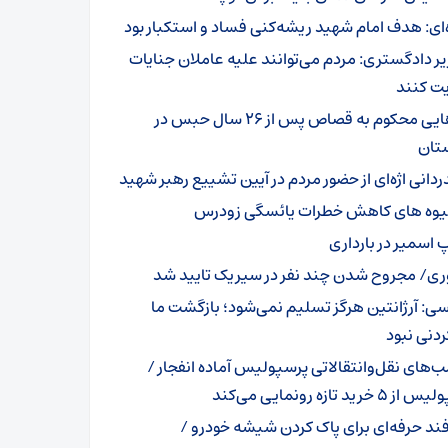
ه‌ای: هدف امام شهید ریشه‌کنی فساد و استکبار بود
یر دادگستری: مردم می‌توانند علیه عاملان جنایات
ت کنند
رهایی محکوم به قصاص پس از ۲۶ سال حبس در
تان
ردانی اژه‌ای از حضور مردم در آیین تشییع رهبر شهید
وه های کاهش خطرات یائسگی زودرس
پ اسمیر در بارداری
ری/ مجروح شدن چند نفر در سیریک تایید شد
ی: آرژانتین هرگز تسلیم نمی‌شود؛ بازگشت ما
ردنی نبود
ب‌های نقل‌وانتقالاتی پرسپولیس آماده انفجار /
 خرید تازه رونمایی می‌کند
فند حرفه‌ای برای پاک کردن شیشه خودرو /