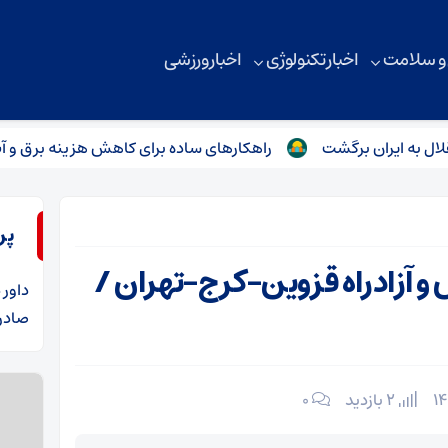
 و سلامت
اخبار تکنولوژی
اخبار ورزشی
ران برگشت
راهکارهای ساده برای کاهش هزینه برق و آب / با این 
پر
و آزادراه قزوین-کرج-تهران /
داور
د
صادرا
2 بازدید
۰