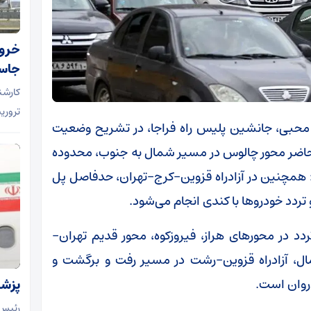
خروج
جاسو
کارشن
تروری
ش محبی، جانشین پلیس راه فراجا، در تشریح وضعیت
ل حاضر محور چالوس در مسیر شمال به جنوب، محدوده
: همچنین در آزادراه قزوین-کرج-تهران، حدفاصل پل
ردد خودروها با کندی انجام می‌شود.
ردد در محورهای هراز، فیروزکوه، محور قدیم تهران-
شمال، آزادراه قزوین-رشت در مسیر رفت و برگشت و
روان است.
پزشک
رئیس‌