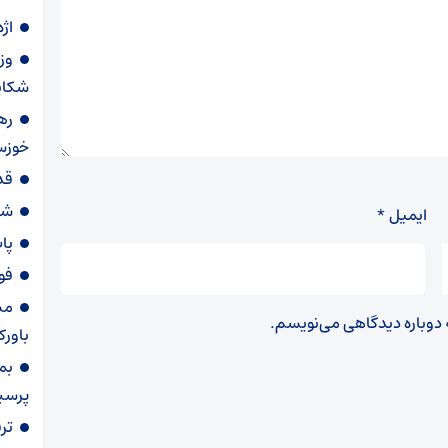
اژ
وز
شکای
خوزس
قد
شی
ایمیل
*
پا
فو
مس
ه دوباره دیدگاهی می‌نویسم.
باورک
بم
پرسپولیس از ۵
تر