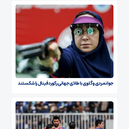
جوانمردی و گلوی با طلای جهانی رکورد فینال را شکستند