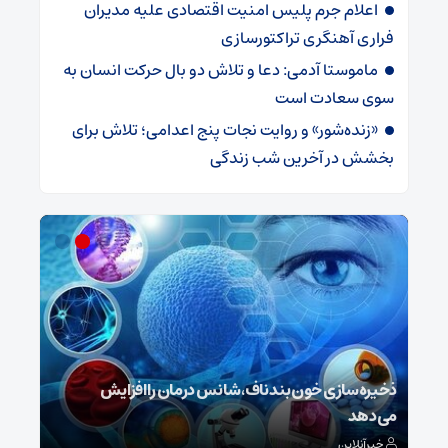
اعلام جرم پلیس امنیت اقتصادی علیه مدیران
فراری آهنگری تراکتورسازی
ماموستا آدمی: دعا و تلاش دو بال حرکت انسان به
سوی سعادت است
«زنده‌شور» و روایت نجات پنج اعدامی؛ تلاش برای
بخشش در آخرین شب زندگی
ش
ذخیره‌سازی خون بند ناف، شانس درمان را افزایش
می‌دهد
رونم
خبرآنلاین
خبر