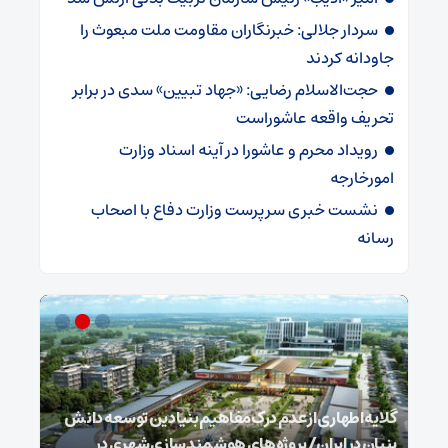
سردار جلالی: خبرنگاران مقاومت ملت مبعوث را
جاودانه کردند
حجت‌الاسلام رضایی: «جهاد تبیین» سدی در برابر
تحریف واقعه عاشوراست
رویداد محرم و عاشورا در آینه اسناد وزارت
امورخارجه
نشست خبری سرپرست وزارت دفاع با اصحاب
رسانه
گلایه اطهاری از عدم درک مفاهیم بنیادین توسعه دانش
بنیان در ایران/ پروژه‌های هوشمندسازی شهری در