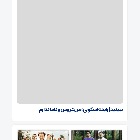
ببینید | رابعه اسکویی: من عروس و داماد دارم