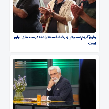
واروژ کریم‌مسیحی وارث شایسته ارامنه در سینمای ایران
است