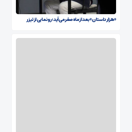
«هزار داستان» بعد از ماه صفر می‌آید؛ رونمایی از تیزر