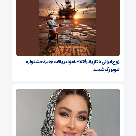
زوج ایرانی با «از یاد رفته» نامزد دریافت جایزه جشنواره
نیویورک شدند