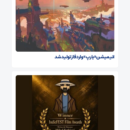
انیمیشن «یارپ» وارد فاز تولید شد