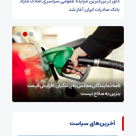
داور
در
​بزرگترین مزایده عمومی سراسری املاک مازاد
بانک صادرات ایران آغاز شد
نامه نمایندگان مجلس به پزشکیان: افزایش قیمت
روای
بنزین به صلاح نیست
غافل
آخرین‌های سیاست