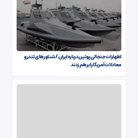
اظهارات جنجالی پوتین درباره ایران / شناورهای تندرو
معادلات آمریکا را برهم زدند