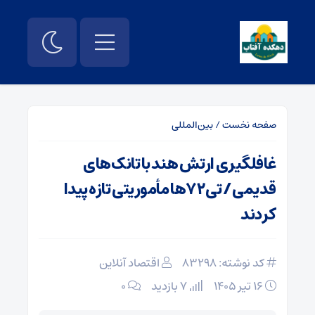
صفحه نخست
/
بین‌المللی
غافلگیری ارتش هند با تانک‌های
قدیمی / تی‌۷۲ها مأموریتی تازه پیدا
کردند
کد نوشته: 83298
اقتصاد آنلاین
۱۶ تیر ۱۴۰۵
7 بازدید
۰