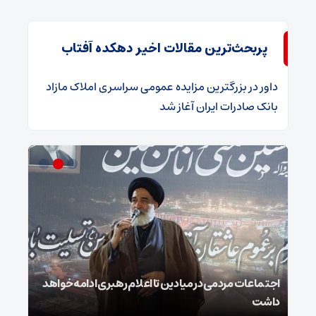
پربحث‌ترین مقالات اخیر دهکده آفتاب
داور
در
​بزرگترین مزایده عمومی سراسری املاک مازاد
بانک صادرات ایران آغاز شد
ر
اجتماعات مردمی در میادین تا اعلام رهبری ادامه خواهد
استا
داشت
و هی