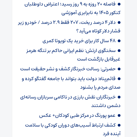
فاصله ۲۰ روزه به ۹ روز رسید؛ اعتراض داوطلبان
کنکور ۱۴۰۵ به نابرابری آموزشی
دلار ۴ درصد ریخت، ۲۰۷ فقط ۲.۹ درصد / خودرو زیر
فشار دلار کوتاه می‌آید؟
۴۸ سال کار برای خرید یک تویوتا کمری
سخنگوی ارتش: نظم ایرانی حاکم بر تنگه هرمز
غیرقابل بازگشت است
حضرتی: رسالت خبرنگار کشف و نشر حقیقت است
قائم‌پناه: دولت باید بتواند با جامعه گفتگو کرده و
صدای مردم را بشنود
خبرنگاران نقش بارزی در ناکامی سربازان رسانه‌ای
دشمن داشتند
عمو پورنگ در مرکز طبی کودکان+ عکس
کشف ارتباط آسیب‌های دوران کودکی با سلامت
آینده فرد