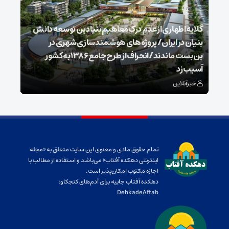
گلایه اطهاری از عدم درک مفاهیم بنیادین توسعه دانش
بنیان در ایران/ پروژه‌های هوشمندسازی شهری در
بن‌بست ماندند/انحراف از طرح جامع ۱۳۸۶ به کشور
ذخیر
آسیب زد
می‌
خبرآنلاین
خبر
تمام حقوق مادی و معنوی این سایت متعلق به «مجله
اینترنتی دهکده آفتاب» می‌باشد و استفاده از مطالب با
اجازه مکتوب امکان‌پذیر است.
دهکده آفتاب جاییه برای آدم‌های کنجکاو:
DehkadeAftab