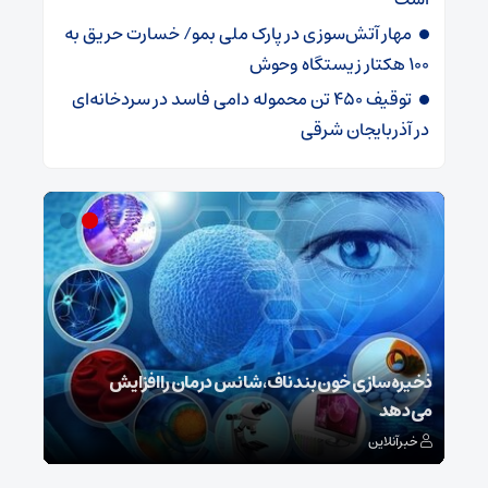
مهار آتش‌سوزی در پارک ملی بمو/ خسارت حریق به
100 هکتار زیستگاه وحوش
توقیف 450 تن محموله دامی فاسد در سردخانه‌ای
در آذربایجان شرقی
ش
ذخیره‌سازی خون بند ناف، شانس درمان را افزایش
می‌دهد
رونم
خبرآنلاین
خبر