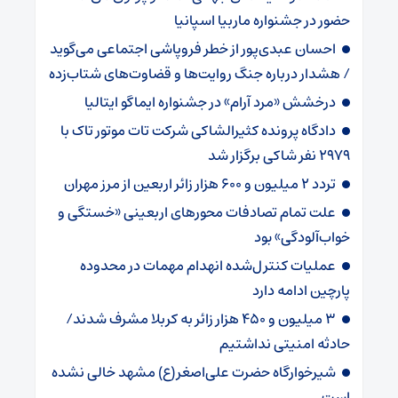
حضور در جشنواره ماربیا اسپانیا
احسان عبدی‌پور از خطر فروپاشی اجتماعی می‌گوید
/ هشدار درباره جنگ روایت‌ها و قضاوت‌های شتاب‌زده
درخشش «مرد آرام» در جشنواره ایماگو ایتالیا
دادگاه پرونده کثیرالشاکی شرکت تات موتور تاک با
2979 نفر شاکی برگزار شد
تردد 2 میلیون و 600 هزار زائر اربعین از مرز مهران‌‌
علت تمام‌ تصادفات محورهای اربعینی‌ «خستگی و
خواب‌آلودگی» ‌بود
عملیات کنترل‌شده انهدام مهمات در محدوده
پارچین ادامه دارد
3 میلیون و 450 هزار ‌زائر به کربلا مشرف شد‌ند/‌
حادثه امنیتی نداشتیم
شیرخوارگاه حضرت علی‌اصغر(ع) مشهد خالی نشده
است