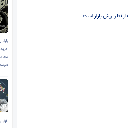
معامله
قیمت تتر به ۱۷۴ هز