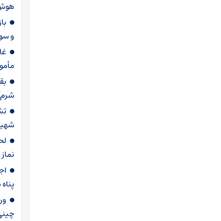
هوش 
با
و سول
مأمور
بق
شرم‌
تش
شهید 
لح
نماز 
اج
پناه
ور
چینی