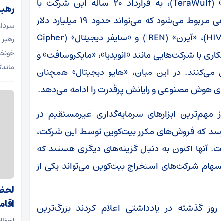
برای مثال، بخش عمده رشد سهام «تراوولف» (TeraWulf)، به قرارداد ۲۰ ساله این شرکت با
رهبر
«آنتروپیک» برای توسعه زیرساخت هوش مصنوعی مربوط می‌شود که می‌تواند حدود ۱۹ میلیارد دلار
سردار
درآمد اجاره‌ای ایجاد کند. شرکت‌های «هایو» (HIVE)، «آیرن» (IREN) و «سایفر دیجیتال» (Cipher
رهبر 
 همکاری با شرکت‌هایی مانند «انویدیا»، «مایکروسافت» و
ماندگ
می‌کنند. در این میان، «هایو دیجیتال» همچنان
ی هوش مصنوعی و رایانش پرقدرت را ادامه می‌دهد.
مهم‌ترین ابزارهای سرمایه‌گذاری غیرمستقیم در
‌رسد که فروش‌های مکرر بیت‌کوین توسط این شرکت،
ت. آنها اکنون به دنبال گزینه‌های دیگری هستند که
سهام شرکت‌های استخراج بیت‌کوین می‌تواند یکی از
لحظا
اقامه
یلگران موسسه «برنشتاین» (Bernstein) روز گذشته در یادداشتی اعلام کردند بزرگ‌ترین
لحظات