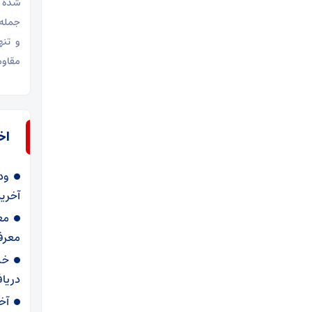
شده ا
جمله 
و تنه
مقاوم
اخ
ود
آخرین
مع
معرف
خب
دریا
آخ