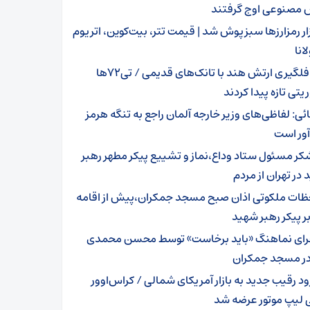
مصنوعی اوج گرفتند
زار رمزارزها سبزپوش شد | قیمت تتر، بیت‌کوین، اتریوم
انا
غافلگیری ارتش هند با تانک‌های قدیمی / تی‌۷۲ها
یتی تازه پیدا کردند
ائی: لفاظی‌های وزیر خارجه آلمان راجع به تنگه هرمز
آور است
کر مسئول ستاد وداع،نماز و تشییع پیکر مطهر رهبر
در تهران از مردم
ظات ملکوتی اذان صبح مسجد جمکران،پیش از اقامه
بر پیکر رهبر شهید
رای نماهنگ «باید برخاست» توسط محسن محمدی
 در مسجد جمکران
ود رقیب جدید به بازار آمریکای شمالی / کراس‌اوور
 لیپ موتور عرضه شد