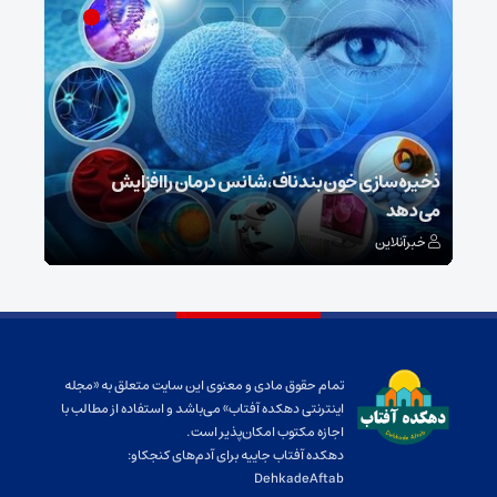
ش
ذخیره‌سازی خون بند ناف، شانس درمان را افزایش
می‌دهد
رونم
خبرآنلاین
خبر
تمام حقوق مادی و معنوی این سایت متعلق به «مجله
اینترنتی دهکده آفتاب» می‌باشد و استفاده از مطالب با
اجازه مکتوب امکان‌پذیر است.
دهکده آفتاب جاییه برای آدم‌های کنجکاو:
DehkadeAftab