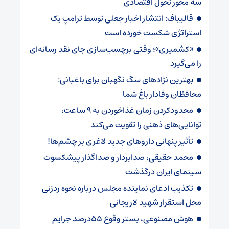
سه محور تحول اقتصادی
قالیباف: انتشار اخبار جعلی توسط ترامپ یک
استراتژی شکست خورده است
«کشمیری»؛ وقتی برچسب‌سازی جای نقد رسانه‌ای
را می‌گیرد
بهترین نژادهای سگ نگهبان برای باغبانی:
محافظان وفادار باغ شما
محدودکردن زمان غذاخوردن به ۹ ساعت،
توانایی‌های ذهنی را تقویت می‌کند
تأثیر پنهانی داروهای جدید لاغری بر چشم‌ها!
محمد حقیقی، صدابردار و صداگذار پیشکسوت
سینمای ایران درگذشت
تکذیب ادعای نماینده مجلس درباره نحوه ردزنی
محل استقرار شهید لاریجانی
هوش مصنوعی، بستر وقوع 55درصد جرایم