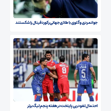
جوانمردی و گلوی با طلای جهانی رکورد فینال را شکستند
احتمال لغو دربی پایتخت در هفته پنجم لیگ برتر