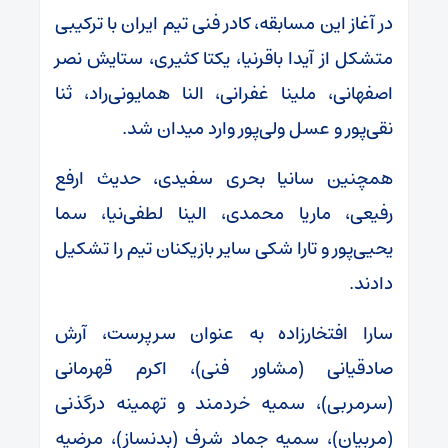
در آغاز این مسابقه، کادر فنی تیم ایران با ترکیبی
متشکل از آیدا باقرنیا، یکتا کثیری، ستایش نصر
اصفهانی، ملینا غفرانی، النا همایونی‌راد، ثنا
نقی‌پور و عسل ولی‌پور وارد میدان شد.
همچنین سانیا بحری سفیدی، حدیث ارفع
رفیعی، ماریا محمدی، الینا لطفی‌نیا، سما
یحیی‌پور و تارا شکی سایر بازیکنان تیم را تشکیل
دادند.
سارا افتخارزاده به عنوان سرپرست، آرش
صادقیانی (مشاور فنی)، اکرم قهرمانی
(سرمربی)، سمیه خردمند و تهمینه درگذنی
(مربیان)، سمیه جماد شرف (بدنساز)، مرضیه