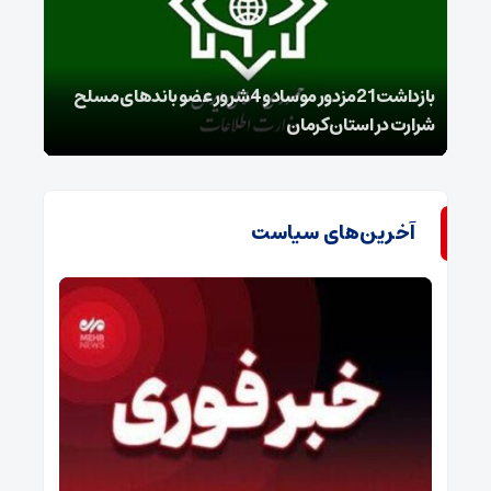
بازداشت 21مزدور موساد و 4 شرور عضو باندهای مسلح
شرارت در استان کرمان
گروه
آخرین‌های سیاست