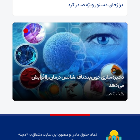
برازجان دستور ویژه‌ صادر کرد
ش
ذخیره‌سازی خون بند ناف، شانس درمان را افزایش
می‌دهد
رونم
خبرآنلاین
خبر
تمام حقوق مادی و معنوی این سایت متعلق به «مجله