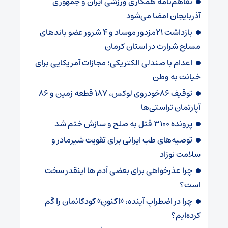
تفاهم‌نامه همکاری ورزشی ایران و جمهوری
آذربایجان امضا می‌شود
بازداشت 21مزدور موساد و 4 شرور عضو باندهای
مسلح شرارت در استان کرمان
اعدام با صندلی الکتریکی؛ مجازات آمریکایی برای
خیانت به وطن
توقیف 86خودروی لوکس، 187 قطعه زمین و 86
آپارتمان تراستی‌ها
پرونده 3100 قتل به صلح و سازش ختم شد
توصیه‌های طب ایرانی برای تقویت شیرمادر و
سلامت نوزاد
چرا عذرخواهی برای بعضی آدم ها اینقدر سخت
است؟
چرا در اضطرابِ آینده، «اکنونِ» کودکانمان را گم
کرده‌ایم؟