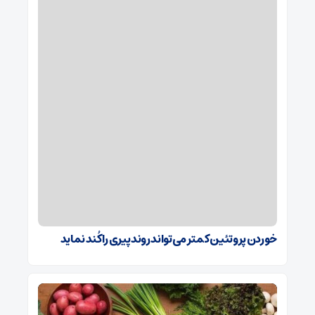
خوردن پروتئین کمتر می‌تواند روند پیری را کُند نماید