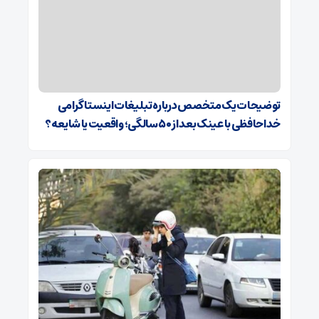
توضیحات یک متخصص درباره تبلیغات اینستاگرامی
خداحافظی با عینک بعد از ۵۰ سالگی؛ واقعیت یا شایعه؟