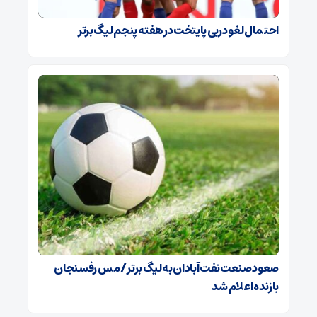
احتمال لغو دربی پایتخت در هفته پنجم لیگ برتر
صعود صنعت نفت آبادان به لیگ برتر / مس رفسنجان
بازنده اعلام شد