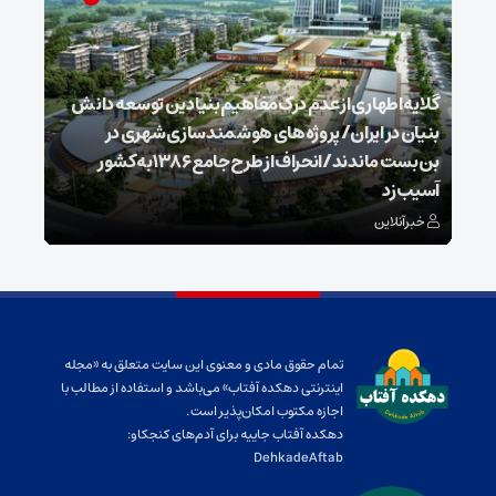
گلایه اطهاری از عدم درک مفاهیم بنیادین توسعه دانش
بنیان در ایران/ پروژه‌های هوشمندسازی شهری در
بن‌بست ماندند/انحراف از طرح جامع ۱۳۸۶ به کشور
ذخیر
آسیب زد
می‌
خبرآنلاین
خبر
تمام حقوق مادی و معنوی این سایت متعلق به «مجله
اینترنتی دهکده آفتاب» می‌باشد و استفاده از مطالب با
اجازه مکتوب امکان‌پذیر است.
دهکده آفتاب جاییه برای آدم‌های کنجکاو:
DehkadeAftab