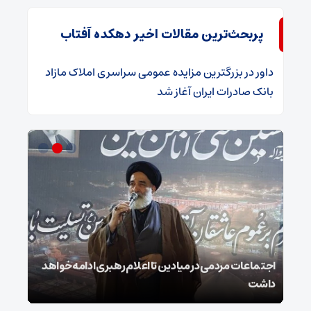
پربحث‌ترین مقالات اخیر دهکده آفتاب
داور
در
​بزرگترین مزایده عمومی سراسری املاک مازاد
بانک صادرات ایران آغاز شد
ر
اجتماعات مردمی در میادین تا اعلام رهبری ادامه خواهد
استا
داشت
و هی