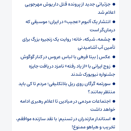
جزئیاتی جدید از پرونده قتل داریوش مهرجویی
اعلام شد
انتشار یک آلبوم «عجیب» در ایران؛ موسیقی که
درمان‌گر است
چشمه، شبکه، خانه؛ روایت یک زنجیره بزرگ برای
تأمین آب آشامیدنی
عکس | بیتا فرهی با لباس عروس در کنار گوگوش
زوج ایرانی با «از یاد رفته» نامزد دریافت جایزه
جشنواره نیویورک شدند
سورتمه گرگان روی ریل بلاتکلیفی؛ مردم تا کی باید
منتظر بمانند؟
اجتماعات مردمی در میادین تا اعلام رهبری ادامه
خواهد داشت
استاندار مازندران در تسنیم: با نقد سازنده موافقم،
تخریب و هیاهو ممنوع!