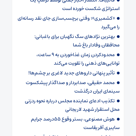
استراتژی شکست خورده است
«کشمیری»؛ وقتی برچسب‌سازی جای نقد رسانه‌ای
را می‌گیرد
بهترین نژادهای سگ نگهبان برای باغبانی:
محافظان وفادار باغ شما
محدودکردن زمان غذاخوردن به ۹ ساعت،
توانایی‌های ذهنی را تقویت می‌کند
تأثیر پنهانی داروهای جدید لاغری بر چشم‌ها!
محمد حقیقی، صدابردار و صداگذار پیشکسوت
سینمای ایران درگذشت
تکذیب ادعای نماینده مجلس درباره نحوه ردزنی
محل استقرار شهید لاریجانی
هوش مصنوعی، بستر وقوع 55درصد جرایم
سایبری آفریقاست