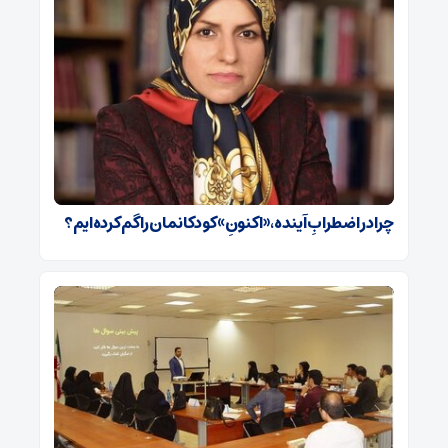
چرا در اضطرابِ آینده، «اکنونِ» کودکانمان را گم کرده‌ایم؟