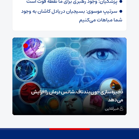
پزشکیان: وجود رهبری برای ما نقطه قوت است
سرتیپ موسوی: بسیجیان دریادل کاشان به وجود
شما مباهات می‌کنیم
ش
ذخیره‌سازی خون بند ناف، شانس درمان را افزایش
می‌دهد
رونم
خبرآنلاین
خبر