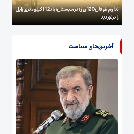
تداوم طوفان 120 روزه در سیستان؛ باد 112 کیلومتری ‌زابل
را درنوردید
شیمی
آخرین‌های سیاست