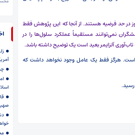
محسوس
نوز در حد فرضیه هستند. از آنجا که این پژوهش فقط
اخ
ران نمی‌توانند مستقیماً عملکرد سلول‌ها را در
 تاب‌آوری آلزایمر بعید است یک توضیح داشته باشد.
زل
رگ است. هرگز فقط یک عامل وجود نخواهد داشت که
آمری
چر
ام
اسلا
قا
صهیو
دن
خواه
مخ