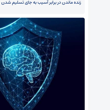
زنده ماندن در برابر آسیب به جای تسلیم شدن در بر
شی
رسوب خودرو‌های وارداتی در بندر امیرآباد‌؛ بروکراسی
فرسایشی برای مردم!