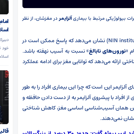
ات بیولوژیکی مرتبط با بیماری
آلزایمر
در مغزشان، از نظر
امام
اسلا
پژوهش جدید «موسسه علوم اعصاب هلند»(NIN institute) نشان می‌دهد که پاسخ ممکن است در
دبیرک
خود ت
م «
نورون‌های نابالغ
» نسبت به آسیب نهفته باشد.
اسلام
اختی ارائه می‌دهد که توانایی مغز برای ادامه عملکرد
آلزایمر این است که چرا این بیماری افراد را به طور
 از افراد با پیشروی آلزایمر به از دست دادن حافظه و
داشتن همان آسیب‌شناسی اساسی مغز، کاهش شناختی
نشان نمی‌دهند.
قالی
«اوگنیا سالتا»(Evgenia Salta)، پژوهشگر ارشد این پروژه گفت: حدود ۳۰ درصد از بزرگسالان