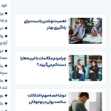
خود 
پز
و زند
اهمیت نوشتن با دست برای
یادگیری بهتر
دی
ول
آزاد
دو
مصلی 
چرا مردم مکالمات با غریبه‌ها را
دست کم می‌گیرند؟
پش
سرخپ
ما
تند 
دو شاخصه مهم اختلالات
به
سلامت روان در نوجوانان
با