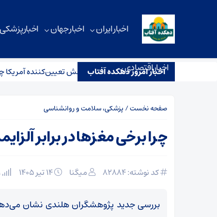
اخبار ایران
اخبار جهان
اخبار پزشکی
اخبار اقتصادی
اخبار امروز دهکده آفتاب
نسکی از احتمال پایان جنگ گفت/ نقش تعیین‌کننده آمریکا چیست؟
صفحه نخست
/
پزشکی، سلامت و روانشناسی
چرا برخی مغزها در برابر آلزای
کد نوشته: 82884
میگنا
۱۴ تیر ۱۴۰۵
1 بازدید
بررسی جدید پژوهشگران هلندی نشان می‌دهد ک