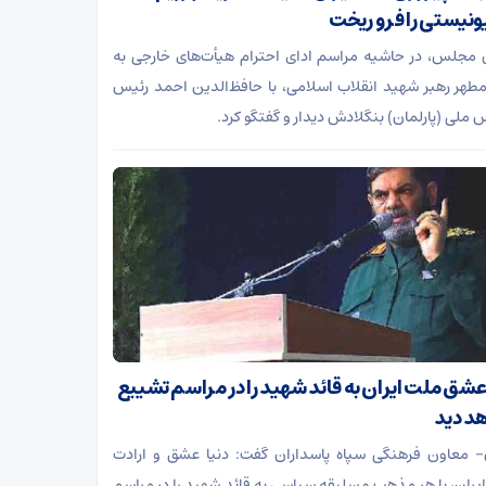
نیستی را فرو ریخت
مجلس، در حاشیه مراسم ادای احترام هیأت‌های خارجی به
مطهر رهبر شهید انقلاب اسلامی، با حافظ‌الدین احمد رئیس
ملی (پارلمان) بنگلادش دیدار و گفتگو کرد.
 عشق ملت ایران به قائد شهید را در مراسم تشییع
د دید
- معاون فرهنگی سپاه پاسداران گفت: دنیا عشق و ارادت
یران، با هر مذهب و سلیقه سیاسی به قائد شهید را در مراسم