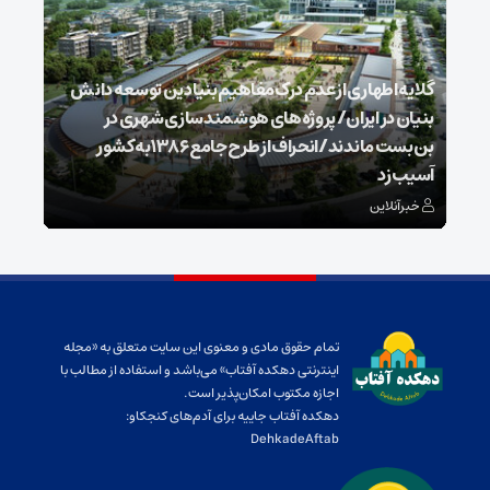
گلایه اطهاری از عدم درک مفاهیم بنیادین توسعه دانش
بنیان در ایران/ پروژه‌های هوشمندسازی شهری در
بن‌بست ماندند/انحراف از طرح جامع ۱۳۸۶ به کشور
ذخیر
آسیب زد
می‌
خبرآنلاین
خبر
تمام حقوق مادی و معنوی این سایت متعلق به «مجله
اینترنتی دهکده آفتاب» می‌باشد و استفاده از مطالب با
اجازه مکتوب امکان‌پذیر است.
دهکده آفتاب جاییه برای آدم‌های کنجکاو:
DehkadeAftab