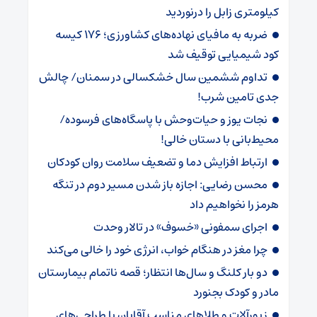
کیلومتری ‌زابل را درنوردید
ضربه ‌به مافیای نهاده‌های کشاورزی؛ 176 کیسه
کود شیمیایی توقیف شد
تداوم ششمین سال خشکسالی در سمنان/ چالش‌
جدی‌ تامین شرب!
نجات یوز و حیات‌وحش با پاسگاه‌های فرسوده/
‌محیط‌بانی با دستان خالی!
ارتباط افزایش دما و تضعیف سلامت روان کودکان
محسن رضایی: اجازه باز شدن مسیر دوم در تنگه
هرمز را نخواهیم داد
اجرای سمفونی «خسوف» در تالار وحدت
چرا مغز در هنگام خواب، انرژی خود را خالی می‌کند
دو بار کلنگ و سال‌ها انتظار؛ قصه ناتمام بیمارستان
مادر و کودک بجنورد
زیورآلات و طلاهای مناسب آقایان با طراحی‌های