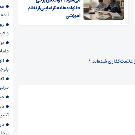
مج
خانواده‌ها به نارضایتی از نظام
ایذه 
آموزشی
رو
و فره
بر
داماد
ان
 علامت‌گذاری شده‌اند
*
بلوچ
تص
مردو
مس
دس
تشیی
در
بیمار