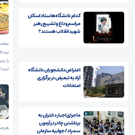
کدام دانشگاه‌ها ستاد اسکان
مراسم وداع و تشییع رهبر
شهید انقلاب هستند؟
معامل
را پس
ثبت ک
اعتراض دانشجویان دانشگاه
آزاد به تبعیض در برگزاری
امتحانات
ماجرای اجبار دختران به
برداشتن چادر در آزمون
هرچند
سمپاد/ جوابیه سازمان