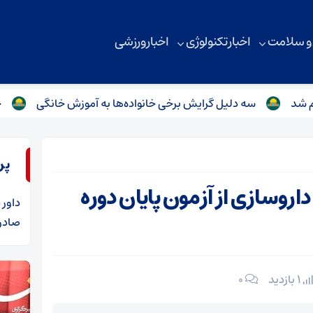
 و سلامت
اخبار تکنولوژی
اخبار ورزشی
سه دلیل گرایش برخی خانواده‌ها به آموزش خانگی
جزئیات زلزله ۴ ریشتری در حوالی دهستان د
پر
وسازی از آزمون پایان دوره
داور
د
صادرا
1 بازدید
۰