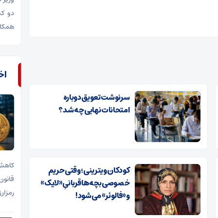
دو کش
همکار
اخب
سرنوشت تعویق دوباره
امتحانات نهایی چه شد؟
کاهش 
کودکان ویترینی؛ وقتی حریم
قانون
خصوصی بچه‌ها قربانیِ «لایک»
رمزار
و «فالوئر» می‌شود!