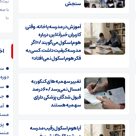
بیت‌ک
سنجش
با صعودی دو
۱۰
آموزش در مدرسه یا خانه، وقتی
کاربران خبرآنلاین درباره
هوم‌اسکول می‌گویند/ «اگر
مدرسه کیفیت داشت، کسی به
اخ
فکر هوم‌اسکول نمی‌افتاد»
سه
دوره 
تغییر سهمیه‌های کنکور به
سه
امسال نمی‌رسد / ۶۰ درصد
جزئیات ز
قبول شدگان پزشکی دارای
سهمیه هستند
مستق
پز
آیا هوم‌اسکول رقیب مدرسه
منسج
می‌شود؟/ واکنش برخی