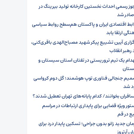
وز رسمی احداث نخستین کارخانه تولید بیرینگ در
صادر شد
ابط اقتصادی ایران و پاکستان هم‌سطح روابط سیاسی
نگی ارتقا یابد
گزاری آیین تشییع پیکر شهید مصباح‌الهدی باقری‌کنی،
 رهبر انقلاب
هدام یک تیم تروریستی در تفتان استان سیستان و
ستان
میم جنجالی فناوری توپ هوشمند؛ گل دوم کرواسی
د شد
افران بخوانند/ کدام پایانه‌های تهران تعطیل شدند؟
تور ویژه قضایی برای پایداری ارتباطات در مراسم
ع در قم
مان جدید زانو بدون جراحی؛ تسکین پایدار درد برای
ان آرتروز