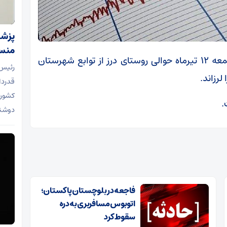
پزشک
منسج
زمین لرزه‌ای به بزرگی ۴ ریشتر ساعت ۱۴:۳۹ جمعه ۱۲ تیرماه حوالی روستای درز از توابع شهرستان
رئیس 
لرزاند.
قدردان
کشور،
دوشنب
فاجعه در بلوچستان پاکستان؛
اتوبوس مسافربری به دره
سقوط کرد