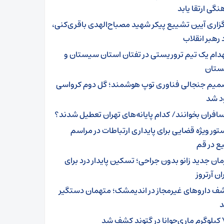
نگی ارتقا یابد
گزاری آیین تشییع پیکر شهید مصباح‌الهدی باقری‌کنی،
 رهبر انقلاب
هدام یک تیم تروریستی در تفتان استان سیستان و
ستان
میم جنجالی فناوری توپ هوشمند؛ گل دوم کرواسی
د شد
افران بخوانند/ کدام پایانه‌های تهران تعطیل شدند؟
تور ویژه قضایی برای پایداری ارتباطات در مراسم
ع در قم
مان جدید زانو بدون جراحی؛ تسکین پایدار درد برای
ان آرتروز
ف داروهای غیرمجاز در اندیمشک؛ متهمان دستگیر
د کشف شد