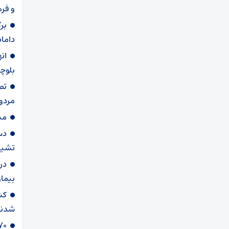
و فره
بر
داماد
ان
بلوچ
تص
مردو
مس
دس
تشیی
در
بیمار
کش
شدند
۷۰ کیلوگرم ماری‌جوانا در گتون