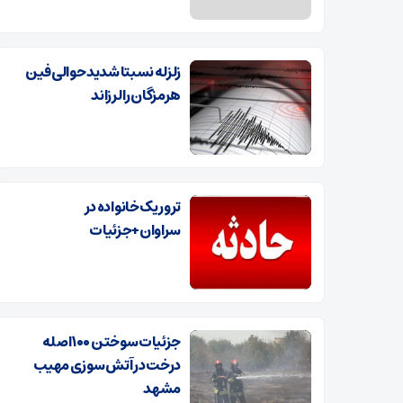
زلزله نسبتا شدید حوالی فین
هرمزگان را لرزاند
ترور یک خانواده در
سراوان+جزئیات
جزئیات سوختن ۱۰۰ اصله
درخت در آتش‌سوزی مهیب
مشهد