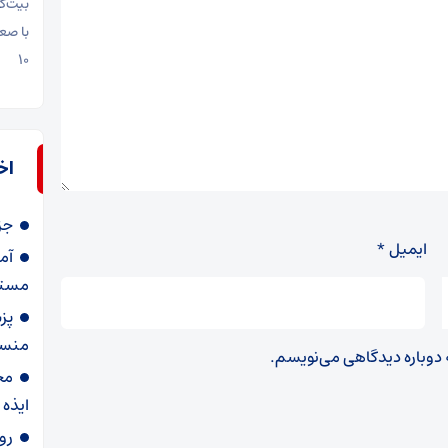
بیت‌ک
با صعودی دو
۱۰
اخ
جزئیات ز
ایمیل
*
مستق
پز
منسج
ه دوباره دیدگاهی می‌نویسم.
مج
ایذه 
رو