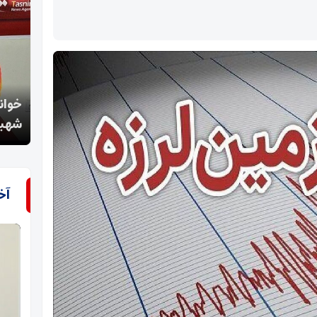
خوانش عاشورایی آیت‌الله معلمی از تشییع رهبر
«تعزی
شهید؛ بازتولید قدرت ایران
در م
آخ