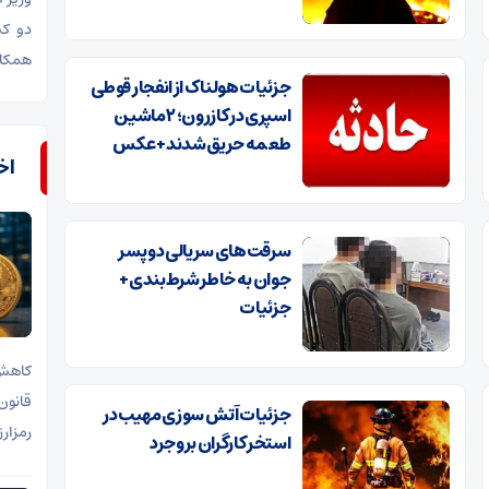
دو کش
همکار
جزئیات هولناک از انفجار قوطی
اسپری در کازرون؛ ۲ ماشین
طعمه حریق شدند+ عکس
اخب
سرقت‌های سریالی دو پسر
جوان به خاطر شرط‌بندی+
جزئیات
کاهش 
قانون
جزئیات آتش سوزی مهیب در
رمزار
استخر کارگران بروجرد