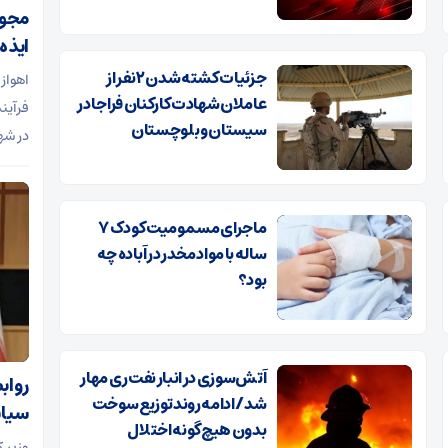
مجوز
ایذه
جزئیات کشته شدن ۲ نفر از
اهواز
عاملان شهادت کارکنان فراجا در
فرآین
سیستان و بلوچستان
در شه
ماجرای مسمومیت کودک ۷
ساله با مواد مخدر در آباده چه
بود؟
آتش‌سوزی در انبار نفت ری مهار
رواب
شد/ ادامه روند توزیع سوخت
سیاس
بدون هیچ‌گونه اختلال
وزیر 