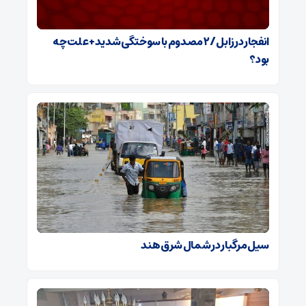
انفجار در زابل / ۲ مصدوم با سوختگی شدید + علت چه
بود؟
سیل مرگبار در شمال شرق هند