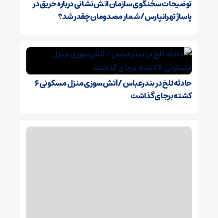
توضیحات سخنگوی سازمان آتش‌نشانی درباره حریق در
پاساژ تهرانپارس/ شمار مصدومان چقدر شد؟
حادثه تلخ در بندرعباس / آتش‌سوزی منزل مسکونی ۶
کشته برجای گذاشت