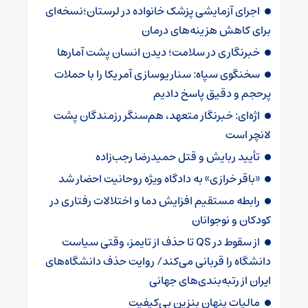
اجرای آزمایشی پزشک خانواده در لرستان؛نسخه‌ای
برای کاهش هزینه‌های درمان
خبرنگاری در سلامت؛ دیدن انسان پشت آمارها
سخنگوی سپاه: سناریوسازی آمریکا را با حملات
پرحجم‌‌ و دقیق‌ پاسخ دادیم
اژه‌ای: خبرنگار متعهد، هم‌سنگر رزمندگان پشت
لانچر است
تأیید ربایش و قتل حمیدرضا رجب‌زاده
«باقر خرازی» به دادگاه ویژه روحانیت احضار شد
رابطه مستقیم افزایش دما و اختلالات رفتاری در
کودکان و نوجوانان
از سقوط در QS تا حذف از تایمز، وقتی سیاست
دانشگاه را قربانی می‌کند/ روایت حذف دانشگاه‌های
ایران از رتبه‌بندی‌های جهانی
مالیات پنهان بنزین بی‌کیفیت