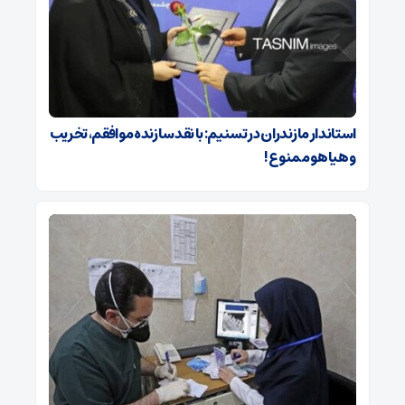
استاندار مازندران در تسنیم: با نقد سازنده موافقم، تخریب
و هیاهو ممنوع!