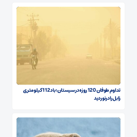
تداوم طوفان 120 روزه در سیستان؛ باد 112 کیلومتری
‌زابل را درنوردید