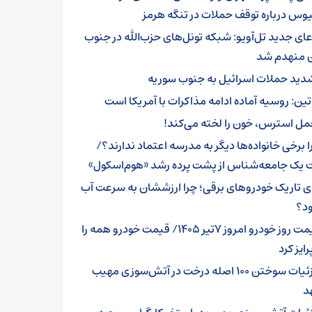
وس درباره توقف حملات در تنگه هرمز
عای جدید تل‌آویو: شبکه تونل‌های حزب‌الله در جنوب
ن منهدم شد
دید حملات اسرائیل به جنوب سوریه
تین: روسیه آماده ادامه مذاکرات با آمریکا است
مل استرس، خون را لخته می‌کند!
ا برخی خانواده‌ها دیگر به مدرسه اعتماد ندارند؟/
ت یک جامعه‌شناس از پشت پرده رشد «هوم‌اسکول»
ی تاریک خودروهای برقی؛ چرا ارزششان به سرعت آب
ود؟
قیمت روز خودرو امروز 7تیر 1405/ قیمت خودرو همه را
ایز کرد
جزئیات سوختن ۱۰۰ اصله درخت در آتش‌سوزی مهیب
د