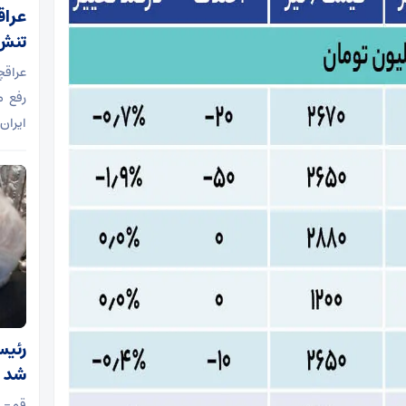
عراق
تنش‌
عراقچ
ایران
رئیس
شد
قم- 