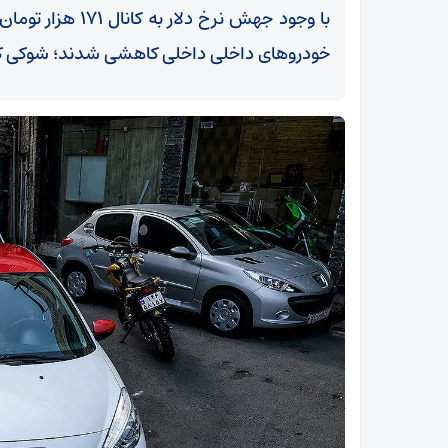
با وجود جهش نرخ دل
خودروهای داخلی داخلی‌ کاهشی شدند؛ شوکی که 
اف
دسته زینبیه اعظم آغاز شد/زنجان در مسیر پیام‌آور
کربلا