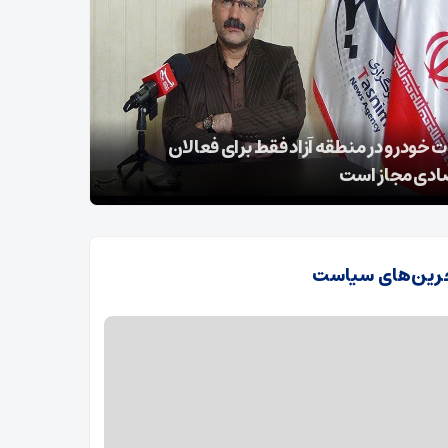
 از خطوط قرمز و منویات رهبر معظم انقلاب خلاف
دسته زینبی
و قانون است
کربلا
رین‌های سیاست