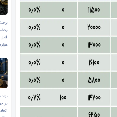
برخلا
یکشنب
هزار دلار
نهاد ن
در حو
اتحاد