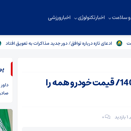
 و سلامت
اخبار تکنولوژی
اخبار ورزشی
عای تازه درباره توافق/ دور جدید مذاکرات به تعویق افتاد
پیام فو
پر
قیمت روز خودرو امروز 7تیر 1405/ قیمت خودرو همه را
داور
د
صادرا
1 بازدید
۰