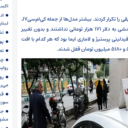
اکسی
اد
ثبات مونتاژی‌ها : چینی‌های مونتاژی بازار رکود عمیقی را تکرار کردند. بیشتر مدل‌ها از جمله کی‌ام‌سیJ7
لبنا
و X5، فونیکس FX و تیگو ۸ پرومکس هیچ واکنشی به دلار ۱۷۱ هزار تومانی نداشتند و بدون تغییر
تش
دلیتی پرستیژ و لاماری ایما بود که هر کدام با افت
پو
تح
چر
روای
رو
می‌ر
سورپر
مشه