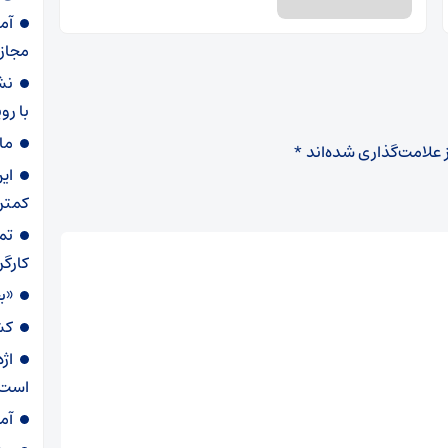
آم
مجاز
نش
با ر
ما
 علامت‌گذاری شده‌اند
*
ای
کمتر
تم
کارگر
«ب
کش
اژ
است
آم