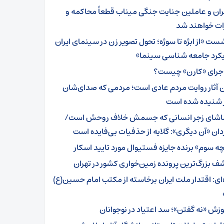
ران و عاملین جنایت جنگی میناب قطعاً محاکمه و
ات خواهند شد
ست «از ابژه تا سوژه؛ تحول تصویر زن در سینمای ایران
ویکرد جامعه شناسی سینما»
جرای «کارن» چیست؟
ن آثار روایت مردم عادی است؛ مردمی که صدای‌شان
 شنیده شده است
اشای زجر انسانی که جسمش خلاف روحش است/
دان «آن دیگری»: گلایه از حذفیات بی‌فایده است
چه سوم» برنده جایزه فستیوال مورد تایید اسکار
ف بزرگ‌ترین پرونده زمین‌خواری‌ کشور در تهران
ه‌ای: اقتدار ملت ایران برخاسته از مکتب امام حسین(ع)
وزش «نه گفتن»؛ سد اعتیاد در نوجوانان