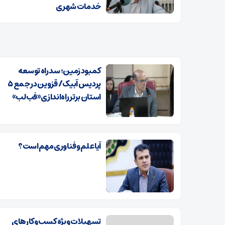
خدمات شهری
کمبود زمین؛ سد راه توسعه
پردیس آبیک/ قزوین در جمع ۵
استان برتر راه‌اندازی «فب‌لب»
آیا علم و فناوری مهم است؟
تسهیلات ویژه کسب‌وکارهای