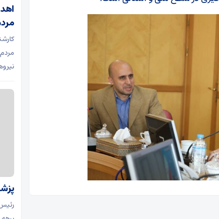
اهدا
مردم
کارشن
مردم
نیروه
پزشکی
رئیس‌
برهه 