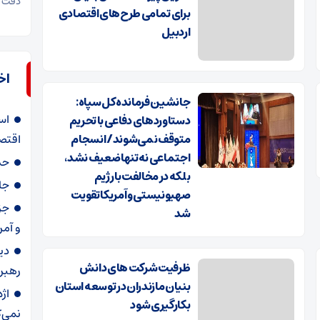
دقت ب
برای تمامی طرح‌های اقتصادی
اردبیل
اخ
جانشین فرمانده کل سپاه:
اس
دستاوردهای دفاعی با تحریم
متوقف نمی‌شوند/ انسجام
اقتص
اجتماعی نه‌تنها ضعیف نشد،
حذ
بلکه در مخالفت با رژیم
جام قه
صهیونیستی و آمریکا تقویت
جزئ
شد
و آمر
دی
ظرفیت شرکت های دانش
رهبر
بنیان مازندران در توسعه استان
اژ
بکارگیری شود
نمی‌