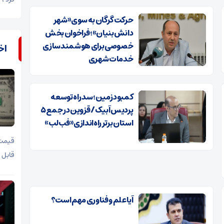
حرکت گرگان به سوی «شهر
دانش‌بنیان»؛ فراخوان بخش
خصوصی برای هوشمندسازی
اخب
خدمات شهری
کمبود زمین؛ سد راه توسعه
پردیس آبیک/ قزوین در جمع ۵
استان برتر راه‌اندازی «فب‌لب»
قیمت 
قابل 
آیا علم و فناوری مهم است؟