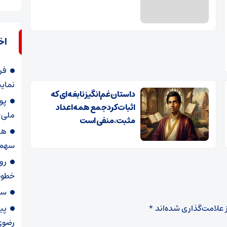
اخ
فر
نمایش
داستان غم‌انگیز نابغه‌ای که
پو
اثبات کرد جمع همه اعداد
ملی
مثبت، منفی است
سهمگ
رو
خطوط
سی
 علامت‌گذاری شده‌اند
*
پی
رضوی