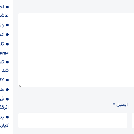
اج
عاشور
وزارت ب
کش
تل
موجود
تص
شد
۱۲ هزار میلیارد ریال از بیت‌المال در خوزستان صیانت
هم
فر
ایمیل
*
اثرگذ
پد
کیارس