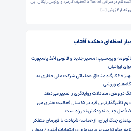
ثبت نام در صرافی Toobit با تخفیف کارمزد و بونوس رایگان این
ز ۴ ژوئن […]
بار لحظه‌ای دهکده آفتاب
ئوتومه و پرنسیپ؛ مسیر جدید و قانونی اخذ پاسپورت
رای ایرانیان
تجهیز ۲۸ کارگاه مناطق عملیاتی شرکت ملی حفاری به
اه‌های ورزشی
گ در وطن، معادلات روایتگری را تغییر می‌دهد
مادرم تاثیرگذارترین فرد در ۱۵ سال فعالیت هنری من
 فصل جدید «دودکش» در راه است
نمای جنگ ایران؛ از حماسه شهادت تا قهرمان متفکر
امه ویژه ترامپ برای پیروزی در انتخابات آینده / دیوان