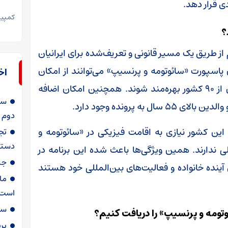
ی قرار دهد.
کمپین که ا
؟
ز طریق یک مسیر قانونی و تعریف‌شده برای ایرانیان
پاسپورت «سائوتومه و پرنسیپ» می‌توانند از امکان
اخ
سفر بدون ویزا یا با شرایط تسهیل‌شده به بیش از ۹۰ کشور بهره‌مند شوند. همچنین امکان اضافه
سا
دوم ب
این کشور نیازی به اقامت فیزیکی در «سائوتومه و
دستگ
ی ندارند. همین ویژگی‌ها باعث شده این برنامه در
جن
 آینده خانواده و فعالیت‌های بین‌المللی خود هستند
است/
سی
تومه و پرنسیپ» را دریافت کنیم؟
برن