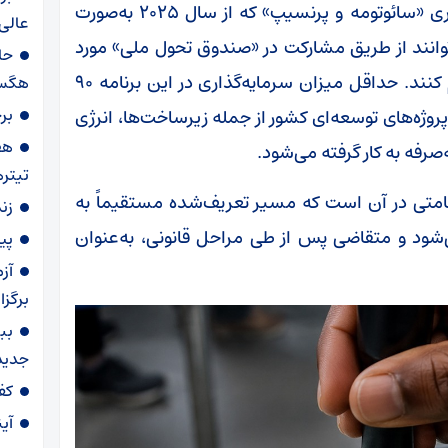
در چارچوب برنامه شهروندی از طریق سرمایه‌گذاری «سائوتومه و پرنسیپ» که از سال ۲۰۲۵ به‌صورت
عالی 
نند از طریق مشارکت در «صندوق تحول ملی» مورد
حا
تأیید دولت برای دریافت تابعیت این کشور اقدام کنند. حداقل میزان سرمایه‌گذاری در این برنامه ۹۰
هگست 
بر
پروژه‌های توسعه‌ای کشور از جمله زیرساخت‌ها، انرژی
فه به کار گرفته می‌شود.
تیتره
اقامتی در آن است که مسیر تعریف‌شده مستقیماً به
زن
شود و متقاضی پس از طی مراحل قانونی، به‌عنوان
پی
آز
برگزا
بب
جدید
کف
آی