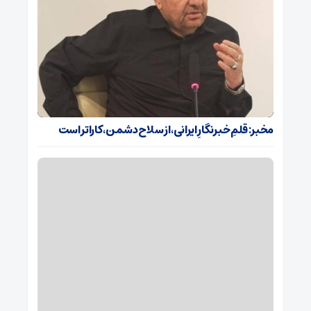
مخبر: قلمِ خبرنگارِ ایرانی، از سلاح دشمن، کاراتر است