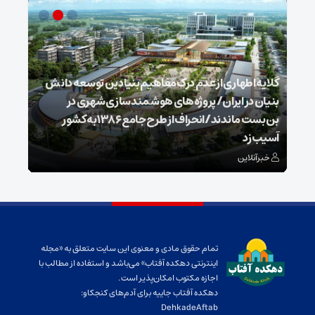
گلایه اطهاری از عدم درک مفاهیم بنیادین توسعه دانش
بنیان در ایران/ پروژه‌های هوشمندسازی شهری در
بن‌بست ماندند/انحراف از طرح جامع ۱۳۸۶ به کشور
ذخیر
آسیب زد
می‌
خبرآنلاین
خبر
تمام حقوق مادی و معنوی این سایت متعلق به «مجله
اینترنتی دهکده آفتاب» می‌باشد و استفاده از مطالب با
اجازه مکتوب امکان‌پذیر است.
دهکده آفتاب جاییه برای آدم‌های کنجکاو:
DehkadeAftab