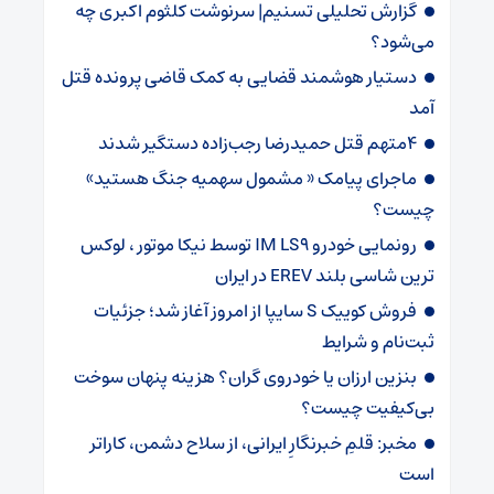
گزارش تحلیلی تسنیم| سرنوشت کلثوم اکبری چه
می‌شود؟
دستیار هوشمند قضایی به کمک قاضی پرونده قتل
آمد
4متهم قتل حمیدرضا رجب‌زاده دستگیر شدند
ماجرای پیامک « مشمول سهمیه جنگ هستید»
چیست؟
رونمایی خودرو IM LS9 توسط نیکا موتور ، لوکس
ترین شاسی بلند EREV در ایران
فروش کوییک S سایپا از امروز آغاز شد؛ جزئیات
ثبت‌نام و شرایط
بنزین ارزان یا خودروی گران؟ هزینه پنهان سوخت
بی‌کیفیت چیست؟
مخبر: قلمِ خبرنگارِ ایرانی، از سلاح دشمن، کاراتر
است