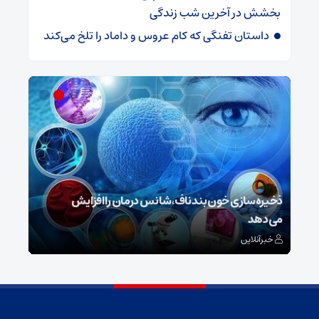
بخشش در آخرین شب زندگی
داستان تفنگی که کام عروس و داماد را تلخ می‌کند
ش
ذخیره‌سازی خون بند ناف، شانس درمان را افزایش
می‌دهد
رونم
خبرآنلاین
خبر