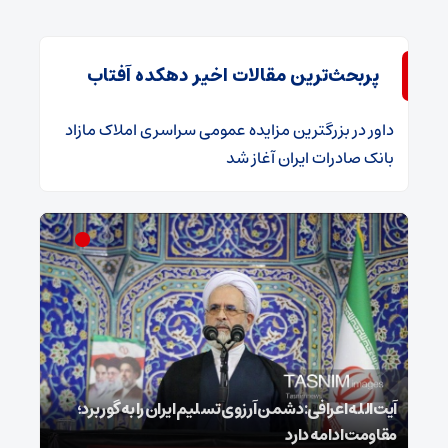
پربحث‌ترین مقالات اخیر دهکده آفتاب
داور
در
​بزرگترین مزایده عمومی سراسری املاک مازاد
بانک صادرات ایران آغاز شد
ل
آیت‌الله اعرافی:دشمن آرزوی تسلیم ایران را به گور برد؛
مقاومت ادامه دارد
نفس