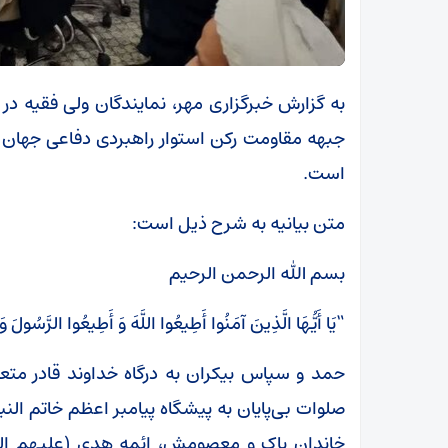
به گزارش خبرگزاری مهر، نمایندگان ولی فقیه در ا
جبهه مقاومت رکن استوار راهبردی دفاعی جهان اس
است.
متن بیانیه به شرح ذیل است:
بسم الله الرحمن الرحیم
“یَا أَیُّهَا الَّذِینَ آمَنُوا أَطِیعُوا اللَّهَ وَ أَطِیعُوا الرَّسُولَ وَ
حمد و سپاس بیکران به درگاه خداوند قادر متعال
صلوات بی‌پایان به پیشگاه پیامبر اعظم خاتم ال
خاندان پاک و معصومش، ائمه هدی (علیهم السل