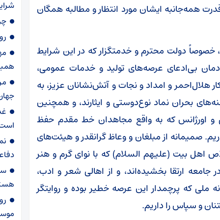
شرایط
رت همه‌جانبه ایشان مورد انتظار و مطالبه همگان
چر
رونمایی ا
ه، خصوصاً دولت محترم و خدمتگزار که در این شرایط
مه
همبس
ادمان بی‌ادعای عرصه‌های تولید و خدمات عمومی،
مر
 هلال‌احمر و امداد و نجات و آتش‌نشانان عزیز، به
جهان 
‌های بحران نماد نوع‌دوستی و ایثارند، و همچنین
غد
انی و اورژانس که به واقع مجاهدان خط مقدم حفظ
است
یم. صمیمانه از مبلغان و وعاظ گرانقدر و هیئت‌های
نم
ص اهل بیت (علیهم السلام) که با نوای گرم و هنر
دفاع
جامعه ارتقا بخشیده‌اند، و از اهالی شعر و ادب،
سخ
هست
 ملی که پرچمدار این عرصه خطیر بوده و روایتگر
رو
تنان و سپاس را داریم.
موسا