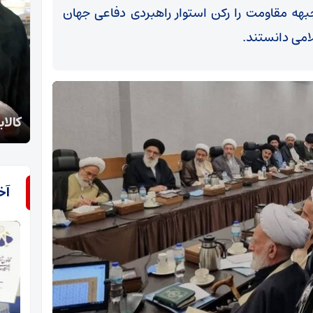
 جبهه مقاومت را رکن استوار راهبردی دفاعی جهان
لامی دانستند.
روای
کالابرگ الکترونیکی چقدر به معیشت مردم کمک کرد؟
درها
آخ