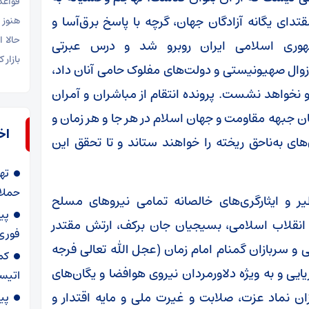
قواعد
ی یگانه آزادگان جهان، گرچه با پاسخ برق‌آسا و
هنوز 
حالا 
هوری اسلامی ایران روبرو شد و درس عبرتی
بازار
ه زوال صهیونیستی و دولت‌های مفلوک حامی آنان داد،
 نخواهد نشست. پرونده انتقام از مباشران و آمران
ان جبهه مقاومت و جهان اسلام در هر جا و هر زمان و
اخ
های به‌ناحق ریخته را خواهند ستاند و تا تحقق این
ته
حملا
یر و ایثارگری‌های خالصانه تمامی نیروهای مسلح
پی
 انقلاب اسلامی، بسیجیان جان برکف، ارتش مقتدر
فوری 
و سربازان گمنام امام زمان (عجل الله تعالی فرجه
کم
یی و به ویژه دلاورمردان نیروی هوافضا و یگان‌های
اتیس
ن نماد عزت، صلابت و غیرت ملی و مایه اقتدار و
پی