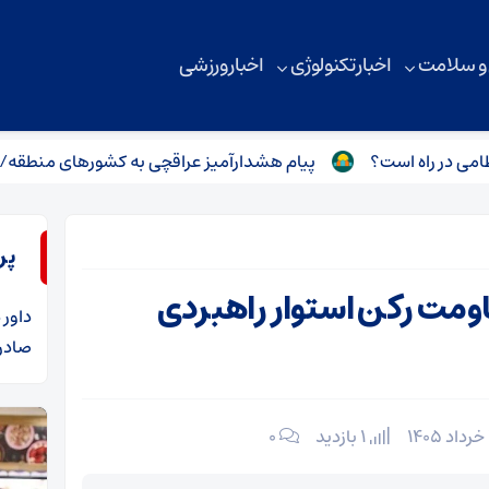
 و سلامت
اخبار تکنولوژی
اخبار ورزشی
اه است؟
پیام هشدارآمیز عراقچی به کشور‌های منطقه/ پاسخ فور
پر
ومت رکن استوار راهبردی
داور
د
صادرا
1 بازدید
۰