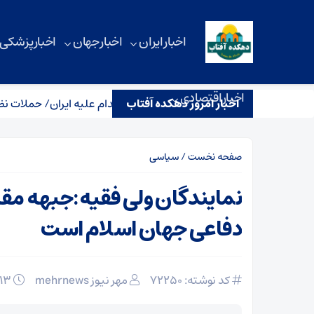
اخبار ایران
اخبار جهان
اخبار پزشکی
اخبار اقتصادی
اخبار امروز دهکده آفتاب
هدید جدید نتانیاهو به ترامپ برای اقدام علیه ایران/ حملات نظامی در ر
صفحه نخست
/
سیاسی
نمایندگان ولی فقیه:جبهه مقا
دفاعی جهان اسلام است
کد نوشته: 72250
مهر نیوز mehrnews
۱۳ خرداد ۱۴۰۵