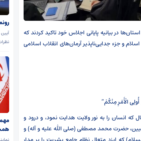
رونمایی از ۴ اثر ج
ستان‌ها در بیانیه پایانی اجلاس خود تاکید کردند که
آیین 
نظرات
لام و جزء جدایی‌ناپذیر آرمان‌های انقلاب اسلامی
 أُولِی الْأَمْرِ مِنْکُمْ”
 که انسان را به نور ولایت هدایت نمود، و درود و
مهما
نبیین، حضرت محمد مصطفی (صلی الله علیه و آله) و
همب
ام) که ایزد متعال نظام جامع بشریت را بر مدار
نماین