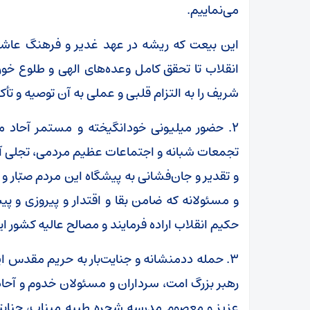
می‌نماییم.
این بیعت که ریشه در عهد غدیر و فرهنگ عاشورا
انقلاب تا تحقق کامل وعده‌های الهی و طلوع خ
شریف را به التزام قلبی و عملی به آن توصیه و تأک
۲. حضور میلیونی خودانگیخته و مستمر آحاد ملت
تجمعات شبانه و اجتماعات عظیم مردمی، تجلی آی
و تقدیر و جان‌فشانی به پیشگاه این مردم صبّار و
و مسئولانه که ضامن بقا و اقتدار و پیروزی و پ
حکیم انقلاب اراده فرمایند و مصالح عالیه کشور ا
۳. حمله ددمنشانه و جنایت‌بار به حریم مقدس 
رهبر بزرگ امت، سرداران و مسئولان خدوم و آحاد 
عزیز و معصوم مدرسه شجره طیبه میناب، جنایت