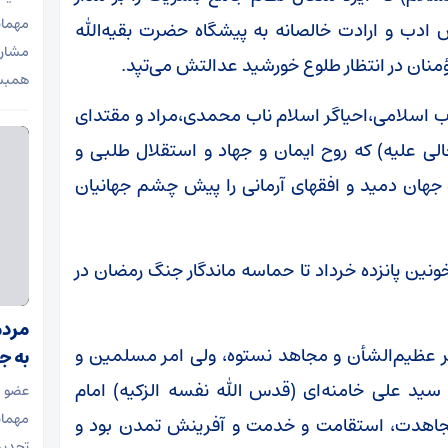
مهمان
ادب و ارادت خالصانه به پیشگاه حضرت بقیه‌الله
مشار
ؤمنان در انتظار طلوع خورشید عدالتش می‌تپد.
همبس
نقلاب اسلامی،احیاگر اسلام ناب محمدی،مراد و مقتدای
لی علیه) که روح ایمان و جهاد و استقلال طلبی و
ده جهان دمید و افقهای آرمانی را پیش چشم جهانیان
خونین پانزده خرداد تا حماسه ماندگار جنگ رمضان در
مردم
هبر عظیم‌الشأن و مجاهد نستوه، ولی امر مسلمین و
به ج
سید علی خامنه‌ای (قدس الله نفسه الزکیه) امام
عضو 
مهمان
و مجاهدت، استقامت و خدمت و آفرینش تمدن بود و
تجدید