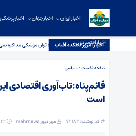
اخبار ایران
اخبار جهان
اخبار پزشکی
اخبار اقتصادی
اخبار امروز دهکده آفتاب
کزاد: به آمریکا اعتماد نداریم؛ درباره توان موشکی مذاکره نمی‌کنیم
صفحه نخست
/
سیاسی
قائم‌پناه: تاب‌آوری اقتصادی ا
است
کد نوشته: 72182
مهر نیوز mehrnews
۱۳ خرداد ۱۴۰۵