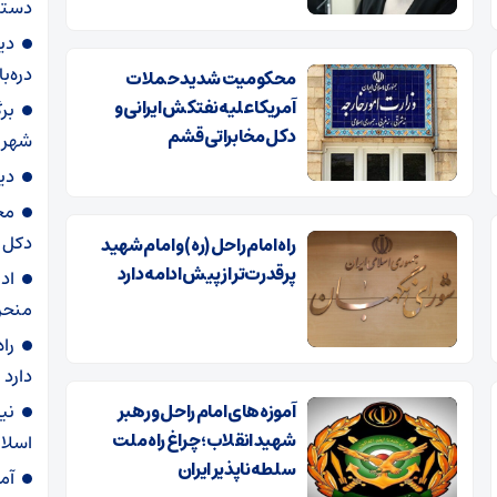
دستگ
دید
دره‌ب
محکومیت شدید حملات
آمریکا علیه نفتکش ایرانی و
بر
دکل مخابراتی قشم
شهر 
دی
مح
دکل 
راه امام راحل (ره) و امام شهید
پرقدرت‌تر از پیش ادامه دارد
ادع
منحر
راه
دارد
آموزه‌های امام راحل و رهبر
نی
شهید انقلاب؛ چراغ راه ملت
اسلام
سلطه‌ناپذیر ایران
آم