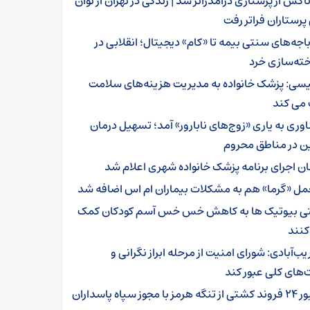
اکس از پرستاری درآمدزاتر شد | زندگی در تهران از توان
پرستاران فراتر رفت
باجه‌های سنتی بیمه تا «کام» دیجیتال؛ انقلابی در
خته‌سازی خرد
یسی: پزشک خانواده به مدیریت هزینه‌های سلامت
می کند
اوری به یاری «زوج‌های نابارور» آمد؛ تسهیل درمان
ن در مناطق محروم
ان اجرای برنامه پزشک خانواده شهری اعلام شد
مل «گرما» هم به مشکلات بیماران ام اس اضافه شد
تی بیوتیک ها به کاهش خس خس آسم کودکان کمک
کنند
ب‌آبادی: شورای امنیت از مرحله ابراز نگرانی و
های کلی عبور کند
نگه هرمز با مجوز سپاه پاسداران