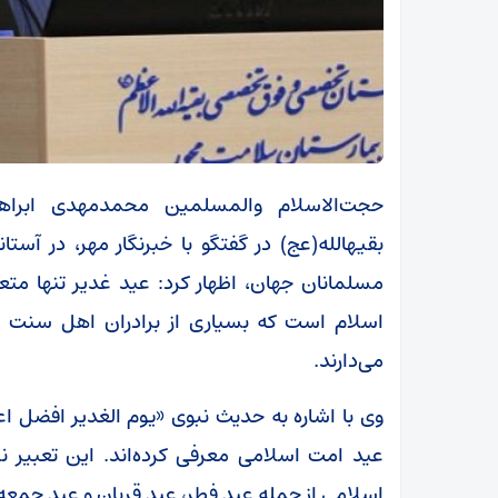
حجت‌الاسلام والمسلمین محمدمهدی ابراهی
بقیهالله(عج) در گفتگو با خبرنگار مهر، در آس
مسلمانان جهان، اظهار کرد: عید غدیر تنها متع
اسلام است که بسیاری از برادران اهل سنت نیز
می‌دارند.
وی با اشاره به حدیث نبوی «یوم الغدیر افضل اعیا
عید امت اسلامی معرفی کرده‌اند. این تعبیر نش
اسلامی از جمله عید فطر، عید قربان و عید جمع