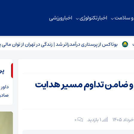
 و سلامت
اخبار تکنولوژی
اخبار ورزشی
وتاکس از پرستاری درآمدزاتر شد | زندگی در تهران از توان مالی پرستاران ف
پر
 و ضامن تداوم مسیر هدایت
داور
د
صادرا
1 بازدید
۰