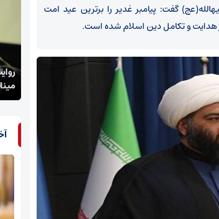
الله(عج) گفت: پیامبر غدیر را برترین عید امت
 هدایت و تکامل دین اسلام شده است.
روایت تفنگدار سابق آمریکایی از جنایت کشورش در
تب شا
میناب تاحمایت از اسرائیل
شده
آخ