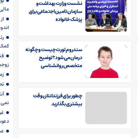
بوت
نشست وزارت بهداشت و
مالی 
سازمان تامین اجتماعی برای
از 
پزشک خانواده
اندو
رئ
کمک 
سندروم تورت چیست و چگونه
فن
درمان می‌شود؟ توضیح
زوجی
متخصص روانشناسی
زم
تح
آن
چطور برای فرزندانتان وقت
نمی 
بیشتری بگذارید
غری
دعوت‌
عبور ۲۴ فروند کشتی از ت