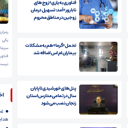
فناوری به یاری «زوج‌های
نابارور» آمد؛ تسهیل درمان
زوجین در مناطق محروم
یکی ا
تحمل «گرما» هم به مشکلات
سرمای
بیماران ام اس اضافه شد
فناور
نیست
پنل‌های خورشیدی تا پایان
اخ
سال در تمامی مدارس استان
زنجان نصب می شود
غد
هدای