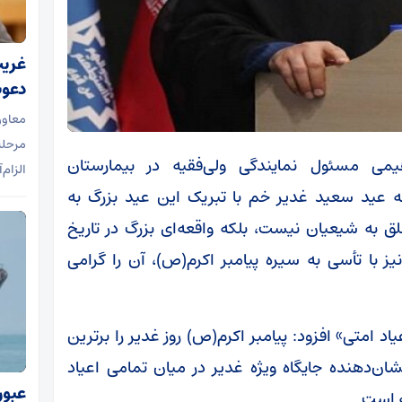
غریب‌
دعوت
معاون
مرحله
می مسئول نمایندگی ولی‌فقیه در بیمارستان
الزام‌
تانه عید سعید غدیر خم با تبریک این عید بزرگ به
لق به شیعیان نیست، بلکه واقعه‌ای بزرگ در تاریخ
 با تأسی به سیره پیامبر اکرم(ص)، آن را گرامی
د امتی» افزود: پیامبر اکرم(ص) روز غدیر را برترین
ان‌دهنده جایگاه ویژه غدیر در میان تمامی اعیاد
ه است.