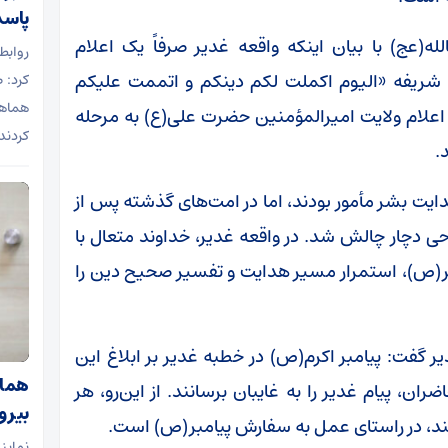
پاسد
له(عج) با بیان اینکه واقعه غدیر صرفاً یک اعلام
روابط
 شریفه «الیوم اکملت لکم دینکم و اتممت علیکم
هماهن
ا اعلام ولایت امیرالمؤمنین حضرت علی(ع) به مرحله
کردند
.
دایت بشر مأمور بودند، اما در امت‌های گذشته پس از
حی دچار چالش شد. در واقعه غدیر، خداوند متعال با
بر(ص)، استمرار مسیر هدایت و تفسیر صحیح دین را
ر گفت: پیامبر اکرم(ص) در خطبه غدیر بر ابلاغ این
هماه
ران، پیام غدیر را به غایبان برسانند. از این‌رو، هر
بیرو
ند، در راستای عمل به سفارش پیامبر(ص) است.
نماین