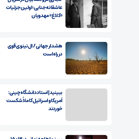
عاشقانه جنایی؛ اولین جزئیات
«کلاغ» مهدویان
هشدار جهانی/ ال‌نینوی قوی
در راه است
ببینید | استاد دانشگاه چینی:
آمریکا و اسرائیل کاملاً شکست
خوردند
سینماها چه زمانی در ۱۴ و ۱۵