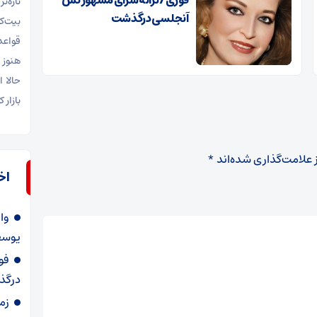
تازه‌ت
آنجلسی درگذشت
قواعد
هنوز 
حالا 
بازار
 علامت‌گذاری شده‌اند
*
اخ
وا
یوسف
فو
درگ
زما