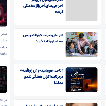
اخراجی‌های آخر را از ده‌نمکی
گرفت
افزایش ضریب حق‌التدریس
معلمان کلید خورد
دهد، 
ماهه 
«ناخدا خورشید» و «روز واقعه»
در برنامه اکران هفتگی نقد و
تماشا
در حا
فوری/ ترانه سرای مشهور لس