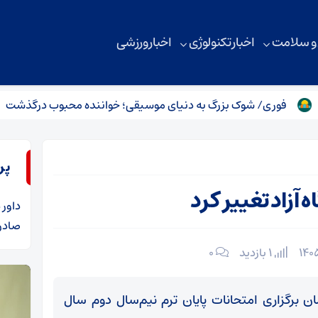
 و سلامت
اخبار تکنولوژی
اخبار ورزشی
ری/ شوک بزرگ به دنیای موسیقی؛ خواننده محبوب درگذشت
زما
پر
 آزاد تغییر کرد
داور
د
صادرا
1 بازدید
۰
ان برگزاری امتحانات پایان ترم نیم‌سال دوم سال