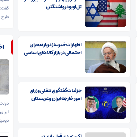
تل‌آویو در واشنگتن
گفت: 
طرح ح
اظهارات خبرساز درباره بحران
اخب
احتمالی در بازار کالاهای اساسی
جزئیات گفتگوی تلفنی وزرای
امور خارجه ایران و عربستان
دولت 
ایران
دیجیتا
اکبر عبدی قول بازی در