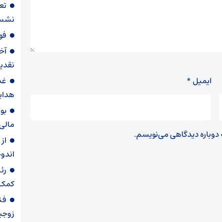
تع
نشست
فوری/ ۴ صر
آخ
نقدین
ایمیل
*
غد
هدای
بوت
مالی 
ه دوباره دیدگاهی می‌نویسم.
از 
اندو
رئ
کمک 
فن
زوجی