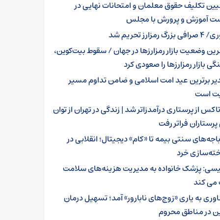
یین تکلیف حقوق معلمان و امتحانات نهایی در
 آموزش و پرورش با مجلس
افی بزرگ رمزارز تحریم شد
رین وضعیت بازار رمزارزها در جهان / سقوط بیت‌کوین،
گی‌ بازار رمزارزها را صعودی کرد
یر برترین عید امت اسلامی و ضامن تداوم مسیر
ت است
اکس از پرستاری درآمدزاتر شد | زندگی در تهران از توان
پرستاران فراتر رفت
باجه‌های سنتی بیمه تا «کام» دیجیتال؛ انقلابی در
خته‌سازی خرد
یسی: پزشک خانواده به مدیریت هزینه‌های سلامت
می کند
اوری به یاری «زوج‌های نابارور» آمد؛ تسهیل درمان
ن در مناطق محروم