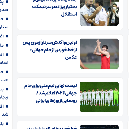
پش
بختیاری‌زاده بر سر نیمکت
صدور 
استقلال
جس
سناری
آغ
اولین واکنش سردار آزمون پس
ما
از خط خوردن از جام جهانی+
اظه
عکس
اساس
جز
هسته‌
لیست نهایی تیم ملی برای جام
پن
جهانی ۲۰۲۶ اعلام شد /
زنجا
رونمایی از یوز‌های ایرانی
اق
شد
با
خط‌خورده‌های نامدار ایران در