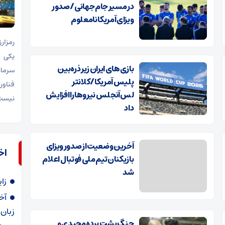
در مسیر جام جهانی/ صدور
ویزای آمریکا نامعلوم
یکی ا
بازی‌های ایران زیر ذره‌بین
سرمای
پلیس آمریکا/کلانتر
فناور
لس‌آنجلس نیرو‌ها را افزایش
نیست
داد
آخرین وضعیت از صدور ویزای
اخ
بازیکنان تیم ملی فوتبال اعلام
شد
زا
آخ
زبان 
جنگ پشت پرده مجیدی و